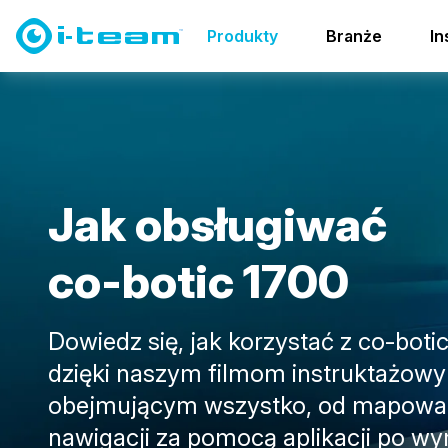
Produkty
Co-botics
co-botic family
Filmy instruk
Produkty
Branże
In
J
a
k
o
b
s
ł
u
g
i
w
a
ć
c
o
-
b
o
t
i
c
1
7
0
0
Dowiedz się, jak korzystać z co-boti
dzięki naszym filmom instruktażow
obejmującym wszystko, od mapowan
nawigacji za pomocą aplikacji po w