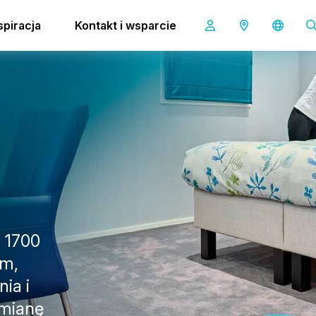
tażowe co-botic 1700
spiracja
Kontakt i wsparcie
c 1700
ym,
ia i
ymianę