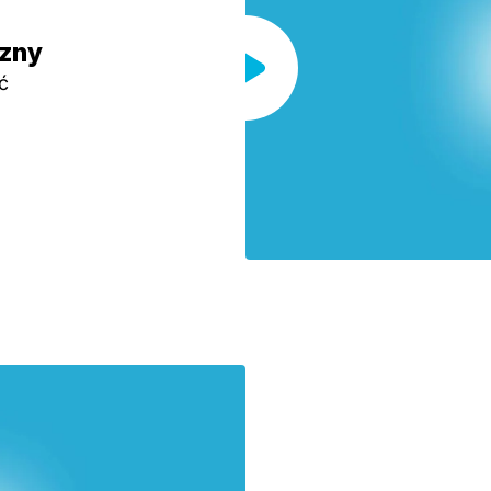
zny
ć