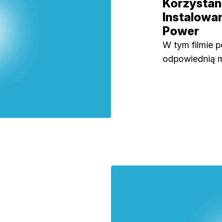
Korzystanie
Instalowan
Power
W tym filmie p
odpowiednią m