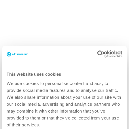
Połączenie wydajności co-botic z ludzkim okiem
zapewnia nowoczesne czyszczenie przy minimalnym
wpływie na środowisko.
This website uses cookies
We use cookies to personalise content and ads, to
provide social media features and to analyse our traffic.
We also share information about your use of our site with
our social media, advertising and analytics partners who
may combine it with other information that you’ve
co-botic 45
provided to them or that they’ve collected from your use
Inteligentny robot szorująco-suszący
of their services.
do średnich pomieszczeń