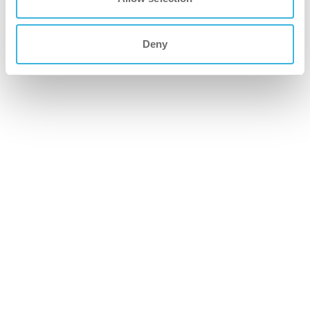
Deny
imop Lite
Kompaktowy, skuteczny i łatwy w użyciu,
idealny do mniejszych przestrzeni