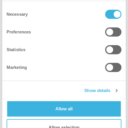
Consent
Necessary
Selection
Preferences
i-mop XL Pro
Ulepszony i-mop XL z dodatkowymi funkcjami
zwiększającymi wydajność
Statistics
Marketing
Show details
Allow all
Allow selection