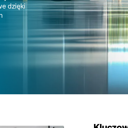
we dzięki
m
Kluczo