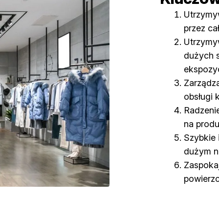
Utrzymyw
przez ca
Utrzymyw
dużych s
ekspozyc
Zarządza
obsługi k
Radzenie
na produ
Szybkie 
dużym n
Zaspokaj
powierzc