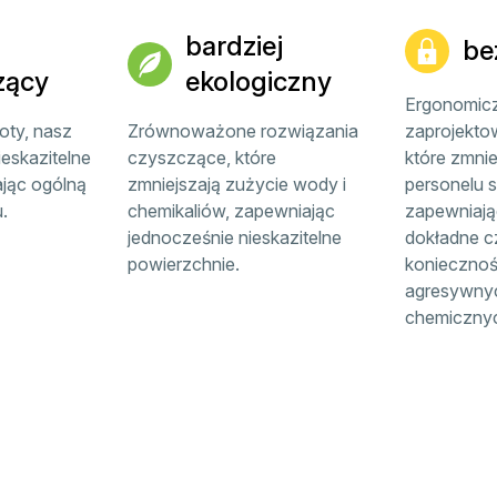
bardziej
be
zący
ekologiczny
Ergonomicz
oty, nasz
Zrównoważone rozwiązania
zaprojekto
eskazitelne
czyszczące, które
które zmnie
ając ogólną
zmniejszają zużycie wody i
personelu 
.
chemikaliów, zapewniając
zapewniają
jednocześnie nieskazitelne
dokładne c
powierzchnie.
koniecznoś
agresywny
chemiczny