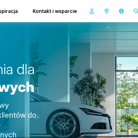
spiracja
Kontakt i wsparcie
n
i
a
d
l
a
w
y
c
h
owy
klientów do
e
anych