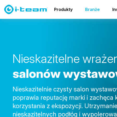
Branże
Salony
Produkty
Branże
In
N
i
e
s
k
a
z
i
t
e
l
n
e
w
r
a
ż
e
s
a
l
o
n
ó
w
w
y
s
t
a
w
o
Nieskazitelnie czysty salon wystaw
poprawia reputację marki i zachęca 
korzystania z ekspozycji. Utrzymani
nieskazitelnych podłóg i wypolerow