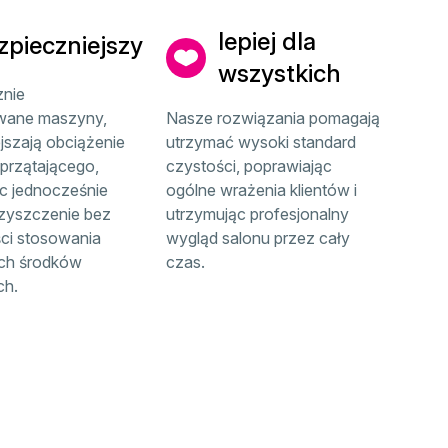
lepiej dla
zpieczniejszy
wszystkich
nie
wane maszyny,
Nasze rozwiązania pomagają
jszają obciążenie
utrzymać wysoki standard
sprzątającego,
czystości, poprawiając
c jednocześnie
ogólne wrażenia klientów i
zyszczenie bez
utrzymując profesjonalny
ci stosowania
wygląd salonu przez cały
ch środków
czas.
ch.