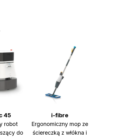
y
c 45
i-fibre
ny robot
Ergonomiczny mop ze
uszący do
ściereczką z włókna i