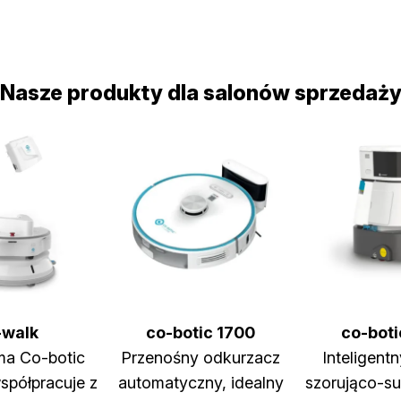
Nasze produkty dla salonów sprzedaż
-walk
co-botic 1700
co-boti
ma Co-botic
Przenośny odkurzacz
Inteligent
spółpracuje z
automatyczny, idealny
szorująco-s