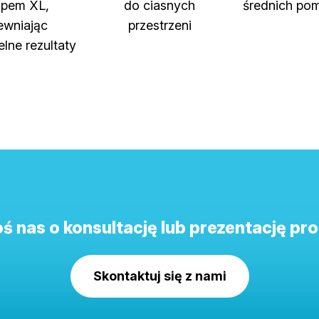
opem XL,
do ciasnych
średnich po
ewniając
przestrzeni
elne rezultaty
ś nas o konsultację lub prezentację pr
Skontaktuj się z nami