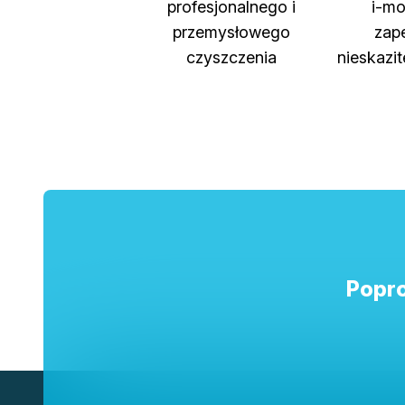
profesjonalnego i
i-m
przemysłowego
zap
czyszczenia
nieskazit
Popro