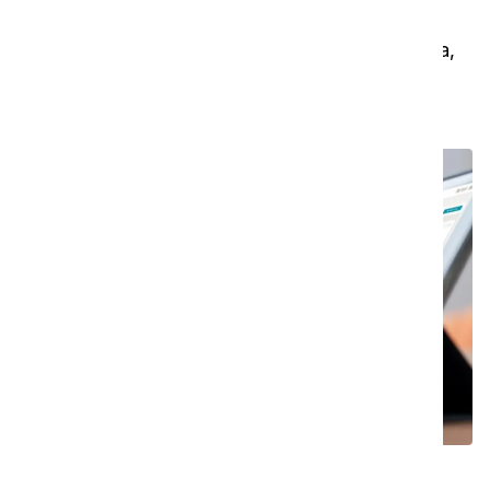
dos avisos no i-link® irá receber o aviso, mas
também pode (re)atribuir o aviso a outra pessoa,
se necessário.