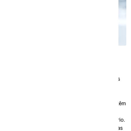
Problema resolvido
É fácil
Quando ocorre um problema com uma das suas
ferramentas, máquinas ou conformidades,
qualquer pessoa pode enviar uma pedido de
assistência por telemóvel. Os ativos da i-team têm
um código QR que pode ser digitalizado; em
seguida, será redirecionado para um questionário.
O profissional responsável pela gestão das notas