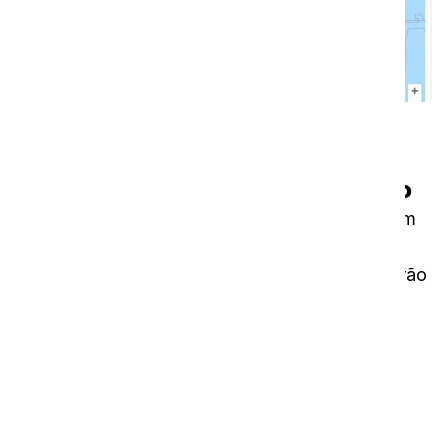
Na nuvem
É uma questão de conhecimento
O i-link® é a nova plataforma baseada na nuvem
para as suas ferramentas, máquinas e
conformidades. Os novos produtos da i-team irão
incluir um pequeno módulo no interior, já
integrado com a nuvem i-link. Este módulo
enviará diariamente à plataforma informações
sobre a utilização, os níveis de bateria e até a
localização das máquinas.