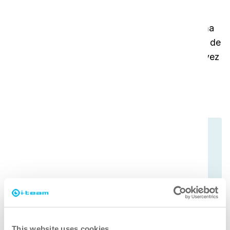
Segurança
Todos os seus dados estão protegidos de forma
segura e têm cópias de segurança num serviço de
nuvem global. A privacidade é protegida, uma vez
que não se realiza o rastreio da pessoa que o
utiliza.
This website uses cookies