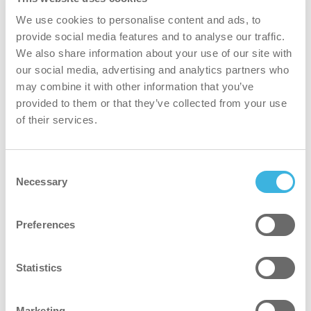
We use cookies to personalise content and ads, to
provide social media features and to analyse our traffic.
We also share information about your use of our site with
our social media, advertising and analytics partners who
may combine it with other information that you’ve
provided to them or that they’ve collected from your use
Tire o máximo partido das suas
of their services.
máquinas
Uma ferramenta útil
Consent
Necessary
Com o i-link® obtém informações valiosas sobre a
Selection
utilização de todo o seu equipamento de limpeza.
Desta forma, é possível controlar se, como,
Preferences
quando e onde as máquinas estão a ser utilizadas.
Estamos constantemente a atualizar e a melhorar
Statistics
o i-link, mas atualmente esta plataforma dá-lhe
acesso às seguintes informações sobre as suas
Marketing