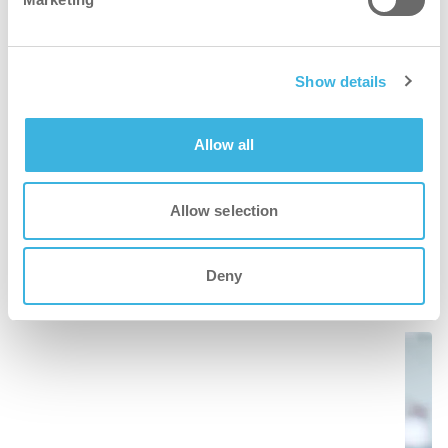
máquinas:
Localização
Show details
Tempo de execução
Tensão da bateria
Histórico de utilização
Allow all
Diário de serviço e manutenção
Máquinas que não estão a ser utilizadas
Allow selection
Documentos
Mapeamento interior (A chegar)
Deny