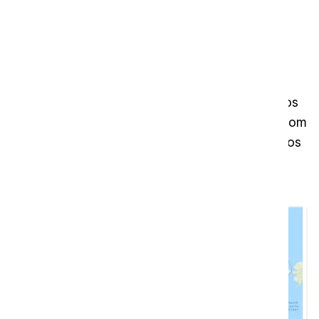
localizadas. Além disso, imagine saber
exatamente quais as ferramentas, máquinas e
conformidades que possui e definir alertas
automáticos para manutenção e inspeções.
Com o i-link®, consegue fazê-lo. Pode ver todos
os detalhes dos seus ativos e até criar avisos com
a aplicação móvel, geri-los em linha e partilhá-los
com os fornecedores.