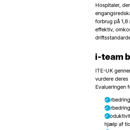
Hospitaler, de
engangsredskabe
forbrug på 1,8
effektiv, omko
driftsstandard
i-team 
ITE-UK genne
vurdere deres 
Evalueringen 
Forbedring
Forbedring
Produktivi
hjælp af ti