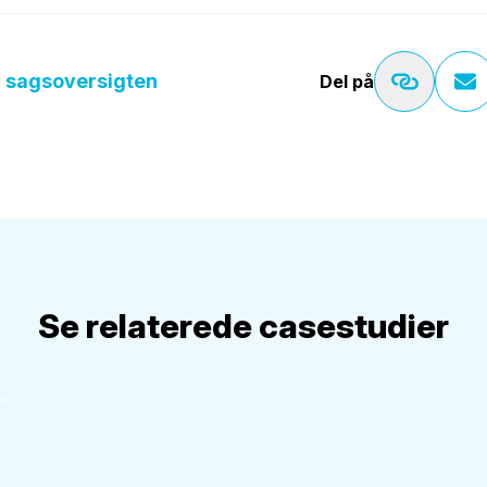
il sagsoversigten
Del på
Se relaterede casestudier