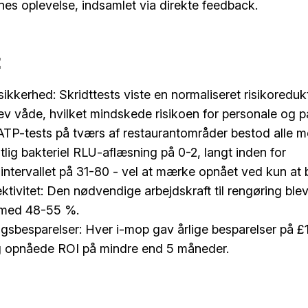
nes oplevelse, indsamlet via direkte feedback.
t
ikkerhed: Skridttests viste en normaliseret risikoredukti
ev våde, hvilket mindskede risikoen for personale og pa
ATP-tests på tværs af restaurantområder bestod alle 
lig bakteriel RLU-aflæsning på 0-2, langt inden for
intervallet på 31-80 - vel at mærke opnået ved kun at 
ektivitet: Den nødvendige arbejdskraft til rengøring ble
 med 48-55 %.
sbesparelser: Hver i-mop gav årlige besparelser på £1
g opnåede ROI på mindre end 5 måneder.