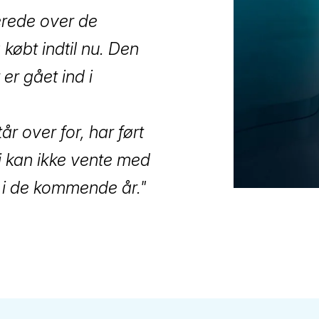
erede over de
 købt indtil nu. Den
er gået ind i
år over for, har ført
vi kan ikke vente med
 i de kommende år."