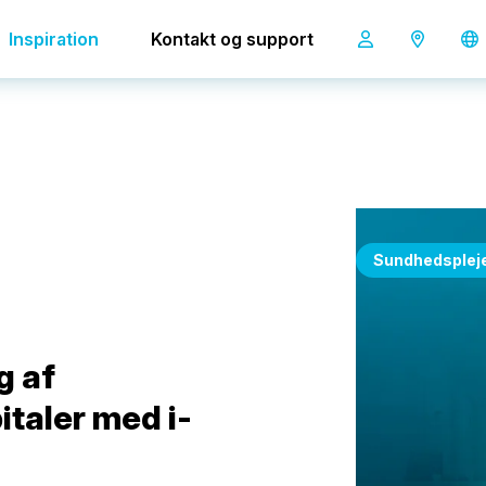
 hospitaler med i-mop
Inspiration
Kontakt og support
Sundhedsplej
g af
taler med i-