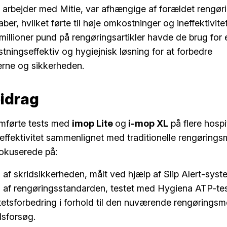
r arbejder med Mitie, var afhængige af forældet rengør
r, hvilket førte til høje omkostninger og ineffektivitet
 millioner pund på rengøringsartikler havde de brug for
stningseffektiv og hygiejnisk løsning for at forbedre
erne og sikkerheden.
bidrag
mførte tests med
imop Lite
og
i-mop XL
på flere hospit
effektivitet sammenlignet med traditionelle rengørings
fokuserede på:
 af skridsikkerheden, målt ved hjælp af Slip Alert-syst
 af rengøringsstandarden, testet med Hygiena ATP-tes
tetsforbedring i forhold til den nuværende rengørings
dsforsøg.