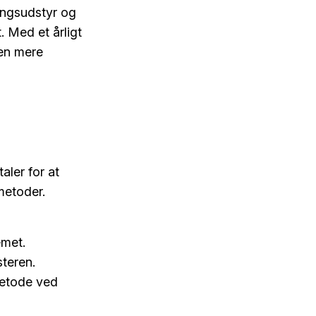
ingsudstyr og
. Med et årligt
 en mere
aler for at
metoder.
emet.
teren.
metode ved