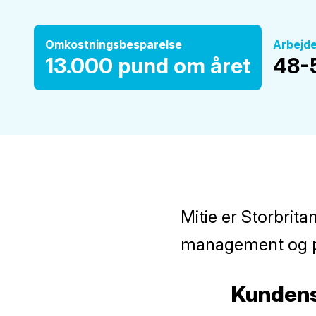
Omkostningsbesparelse
Arbejd
13.000 pund om året
48-
Mitie er Storbrita
management og pr
Kundens