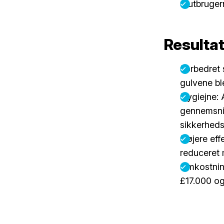
Slutbruger
Resulta
Forbedret s
gulvene bl
Hygiejne: 
gennemsnit
sikkerheds
Højere eff
reduceret
Omkostning
£17.000 o