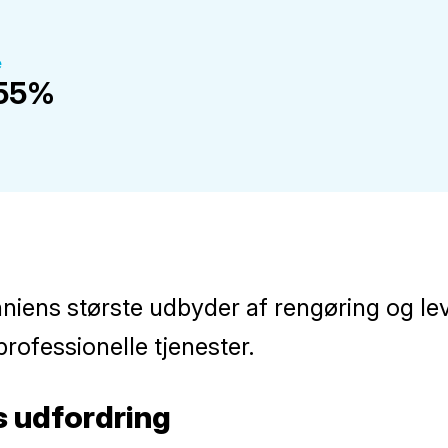
e
55%
nniens største udbyder af rengøring og lev
ofessionelle tjenester.
 udfordring