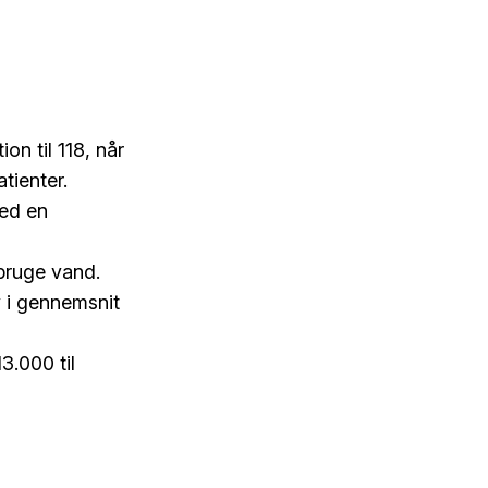
on til 118, når
tienter.
med en
bruge vand.
v i gennemsnit
3.000 til