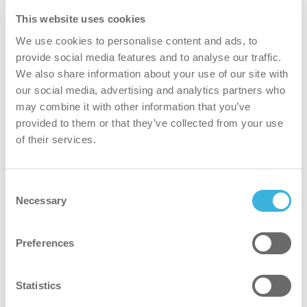
This website uses cookies
We use cookies to personalise content and ads, to
provide social media features and to analyse our traffic.
We also share information about your use of our site with
our social media, advertising and analytics partners who
may combine it with other information that you’ve
provided to them or that they’ve collected from your use
of their services.
Consent
Necessary
Selection
Preferences
Statistics
vac 6 Basic