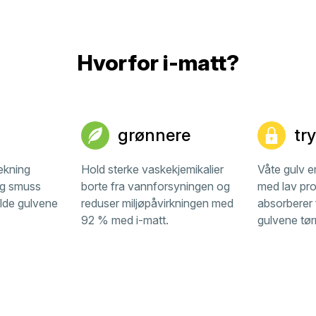
Hvorfor i-matt?
grønnere
tr
ekning
Hold sterke vaskekjemikalier
Våte gulv er
og smuss
borte fra vannforsyningen og
med lav prof
lde gulvene
reduser miljøpåvirkningen med
absorberer 
92 % med i-matt.
gulvene tør