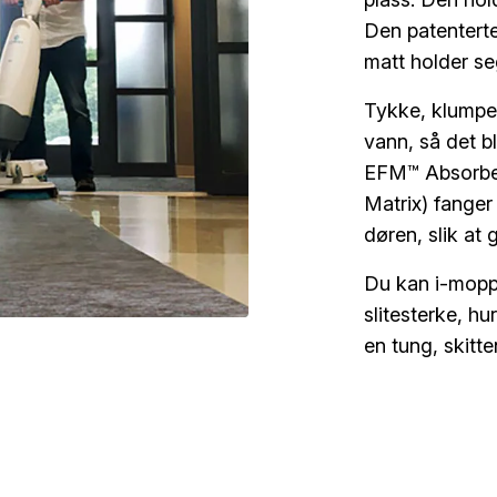
Den patenterte
matt holder se
Tykke, klumpet
vann, så det bl
EFM™ Absorben
Matrix) fange
døren, slik at
Du kan i-moppe 
slitesterke, hu
en tung, skitt