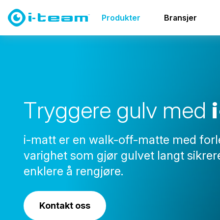
Produkter
Gulv og overflater
i-matt
Produkter
Bransjer
T
r
y
g
g
e
r
e
g
u
l
v
m
e
d
i
i-matt er en walk-off-matte med for
varighet som gjør gulvet langt sikrer
enklere å rengjøre.
Kontakt oss