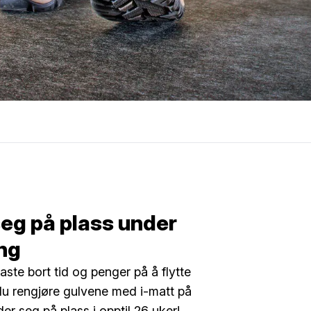
eg på plass under
ng
kaste bort tid og penger på å flytte
du rengjøre gulvene med i-matt på
er seg på plass i opptil 26 uker!