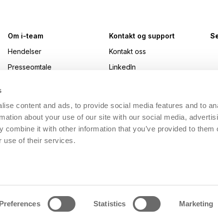
Om i-team
Kontakt og support
Se
Hendelser
Kontakt oss
Presseomtale
LinkedIn
Utmerkelser
Instagram
s
Jobber hos i-team
YouTube
ise content and ads, to provide social media features and to an
Bærekraft
Facebook
rmation about your use of our site with our social media, advertis
 combine it with other information that you’ve provided to them o
Made Blue
 use of their services.
i-academy
Preferences
Statistics
Marketing
skapsler