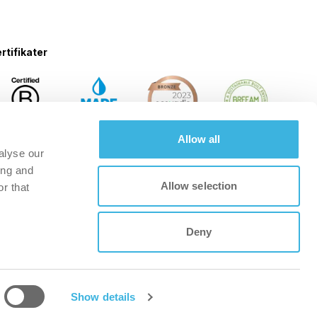
rtifikater
Allow all
alyse our
ing and
Allow selection
r that
Deny
Show details