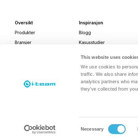
Oversikt
Inspirasjon
Produkter
Blogg
Bransjer
Kasusstudier
Nyheter
This website uses cookie
i-connect magazine
We use cookies to personal
traffic. We also share info
analytics partners who may
they’ve collected from your
Consent
Necessary
© 2026 i-Team Global
Ansvarsfraskrivelse
Samtykke til informasjon
Selection