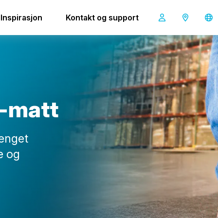
Inspirasjon
Kontakt og support
-
m
a
t
t
lenget
e og