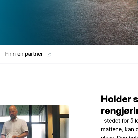
Finn en partner
Holder s
rengjøri
I stedet for å 
mattene, kan 
plass. Den hold