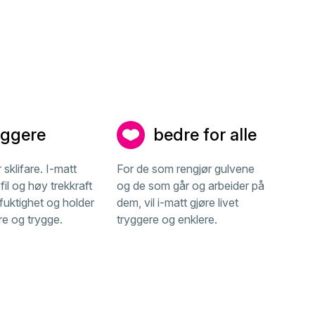
yggere
bedre for alle
 sklifare. I-matt
For de som rengjør gulvene
il og høy trekkraft
og de som går og arbeider på
fuktighet og holder
dem, vil i-matt gjøre livet
re og trygge.
tryggere og enklere.