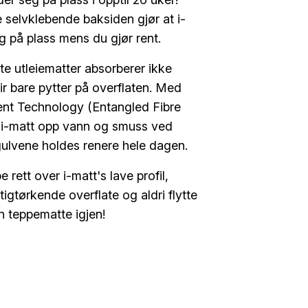
 selvklebende baksiden gjør at i-
g på plass mens du gjør rent.
e utleiematter absorberer ikke
ir bare pytter på overflaten. Med
t Technology (Entangled Fibre
r i-matt opp vann og smuss ved
 gulvene holdes renere hele dagen.
rett over i-matt's lave profil,
rtigtørkende overflate og aldri flytte
en teppematte igjen!