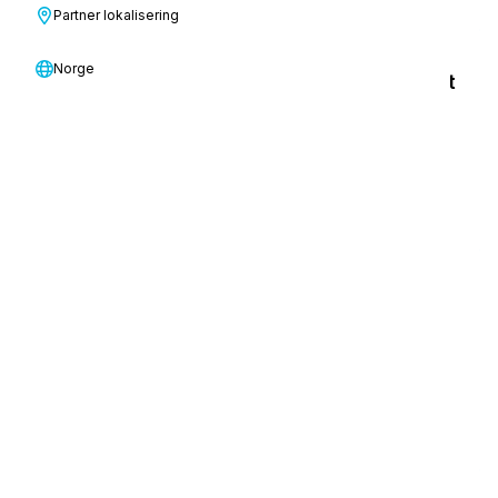
Partner lokalisering
Norge
Hva er den beste rengjøringsmaskinen for et
storkjøkken?
Les mer
Unngå 1-stjerne-effekten: hvordan
rengjøring påvirker omdømmet
Les mer