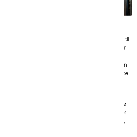
Din beste venn innen rengjøring
De praktiske fargede lokkene på bøttene bidrar til
fargekodet rengjøring. Dette gjør det enklere for
renholderne å finne de riktige kjemikaliene,
redskapene og klutene til den aktuelle oppgaven
uten risiko for krysskontaminering, og det er ikke
lenger behov for tunge løft av utstyr, noe som
reduserer risikoen for fysiske skader.
Hjulene på denne vognen gjør det enkelt å flytte
utstyret rundt på vanskelig tilgjengelige områder
som bungalowparker, hotellgulv, festivalterreng,
ujevne sletter, steinete åser og små steder.