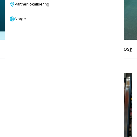
Partner lokalisering
Kontakt oss
Norge
Tekniske spesifikasjoner
Håndbøker og brosjyr