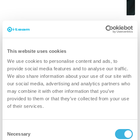
Det handler ikke bare om
rengjøring, det handler om glade
og sunne mennesker
This website uses cookies
Selv om rengjøring aldri har vært viktigere, mener
We use cookies to personalise content and ads, to
vi at effektiv rengjøring er mer enn "bare" fjerning
provide social media features and to analyse our traffic.
av smuss. Det betyr å sikre menneskers helse og
We also share information about your use of our site with
our social media, advertising and analytics partners who
sikkerhet og samtidig gjøre jobben enklere, mer
may combine it with other information that you’ve
effektiv og til og med morsommere. Det betyr
provided to them or that they’ve collected from your use
konsistente resultater over hele verden, samtidig
of their services.
som vi beskytter verden.
Consent
Necessary
Selection