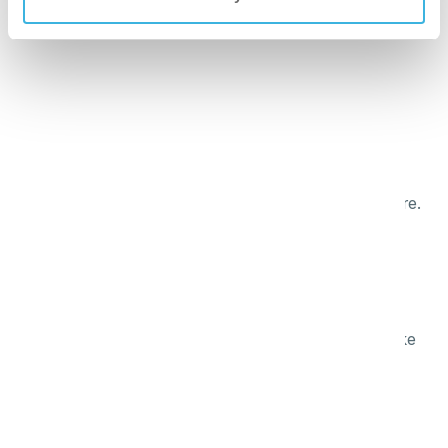
Hvorfor i-dose?
raskere
Forhåndsdoserte kapsler eliminerer behovet for
beregninger, noe som gjør rengjøringsprosessen raskere.
renere
EU EcoLabel-sertifiserte væsker sikrer høy
rengjøringsstandard, spesielt med i-moppens mekaniske
virkning.
grønnere