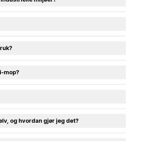
bruk?
 i-mop?
elv, og hvordan gjør jeg det?