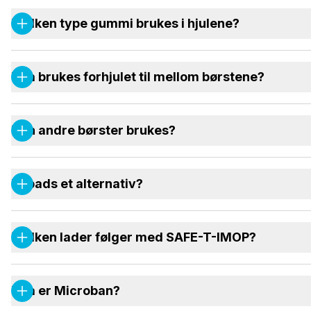
Hvilken type gummi brukes i hjulene?
Hva brukes forhjulet til mellom børstene?
Kan andre børster brukes?
Er pads et alternativ?
Hvilken lader følger med SAFE-T-IMOP?
Hva er Microban?