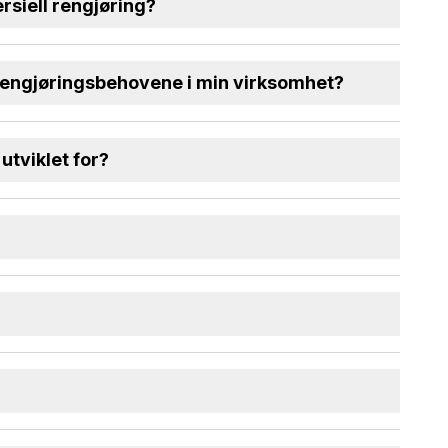
siell rengjøring?
e rengjøringsbehovene i min virksomhet?
utviklet for?