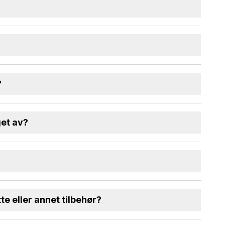
?
get av?
e eller annet tilbehør?