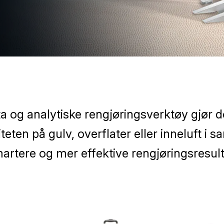
a og analytiske rengjøringsverktøy gjør de
eten på gulv, overflater eller inneluft i sa
martere og mer effektive rengjøringsresult