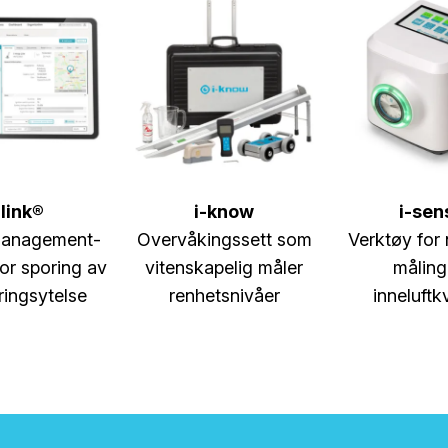
-link®
i-know
i-sen
Management-
Overvåkingssett som
Verktøy for
or sporing av
vitenskapelig måler
måling
ringsytelse
renhetsnivåer
inneluftkv