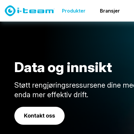
Produkter
Data og innsikt
Produkter
Bransjer
D
a
t
a
o
g
i
n
n
s
i
k
t
Støtt rengjøringsressursene dine me
enda mer effektiv drift.
Kontakt oss