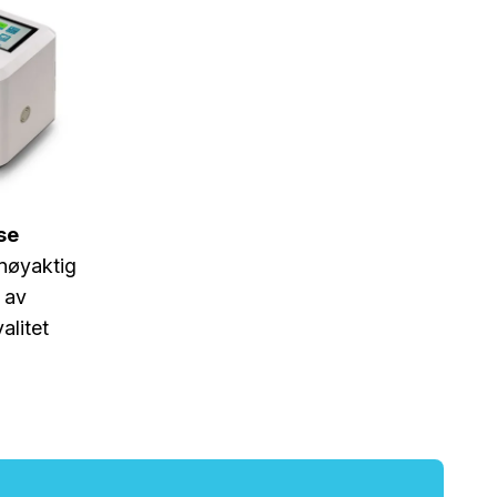
se
 nøyaktig
 av
alitet