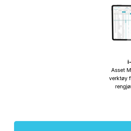
i
Asset 
verktøy f
rengjø