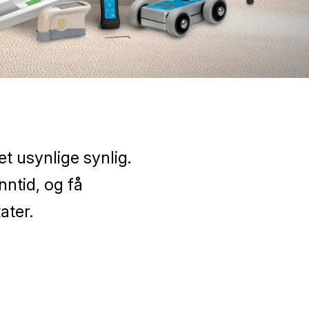
t usynlige synlig.
nntid, og få
ater.