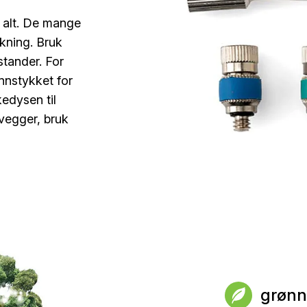
r alt. De mange
dekning. Bruk
stander. For
nnstykket for
edysen til
vegger, bruk
grønn