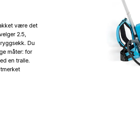
takket være det
elger 2.5,
 ryggsekk. Du
ige måter: for
d en tralle.
utmerket