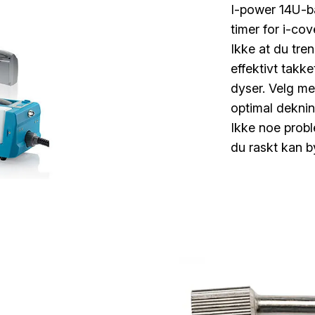
I-power 14U-bat
timer for i-cov
Ikke at du tre
effektivt takke
dyser. Velg mel
optimal deknin
Ikke noe proble
du raskt kan by