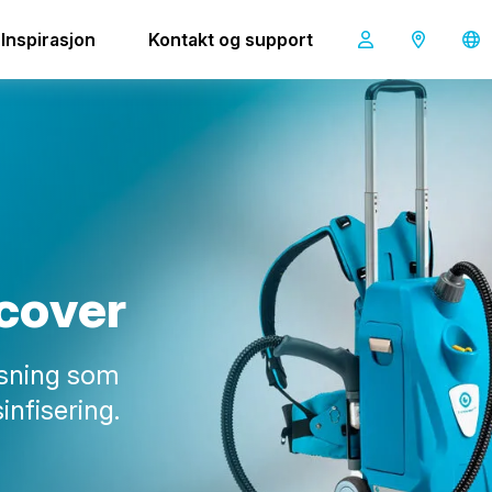
Inspirasjon
Kontakt og support
i-cover 2.5
c
o
v
e
r
løsning som
infisering.