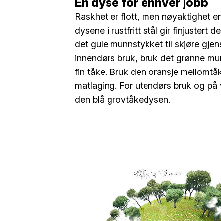
En dyse for enhver jobb
Raskhet er flott, men nøyaktighet e
dysene i rustfritt stål gir finjustert 
det gule munnstykket til skjøre gjen
innendørs bruk, bruk det grønne mu
fin tåke. Bruk den oransje mellomtåk
matlaging. For utendørs bruk og på 
den blå grovtåkedysen.