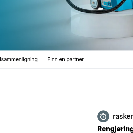
lsammenligning
Finn en partner
raske
Rengjørin