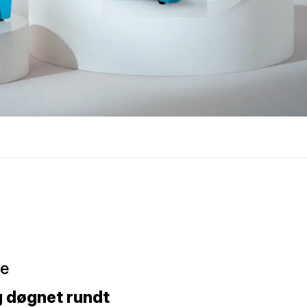
re
g døgnet rundt