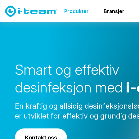
Produkter
Gulv og overflater
i-cover family
Produkter
Bransjer
S
m
a
r
t
o
g
e
f
f
e
k
t
i
v
d
e
s
i
n
f
e
k
s
j
o
n
m
e
d
i
-
En kraftig og allsidig desinfeksjons
er utviklet for effektiv og grundig des
Kontakt oss