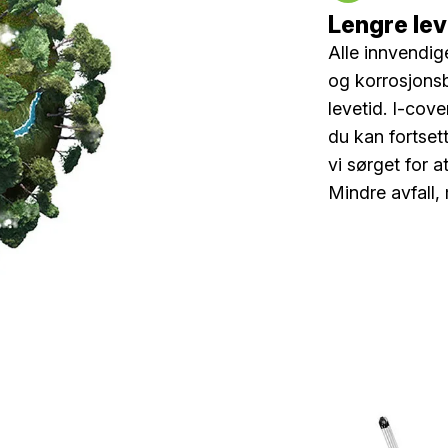
Lengre lev
Alle innvendi
og korrosjonsb
levetid. I-cove
du kan fortsett
vi sørget for a
Mindre avfall, 