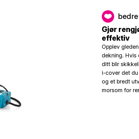
bedre 
Gjør reng
effektiv
Opplev gleden 
dekning. Hvis 
ditt blir skikke
i-cover det du
og et bredt ut
morsom for ren