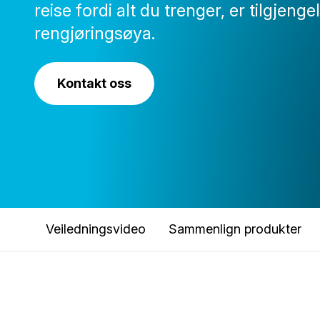
reise fordi alt du trenger, er tilgjenge
rengjøringsøya.
Kontakt oss
Veiledningsvideo
Sammenlign produkter