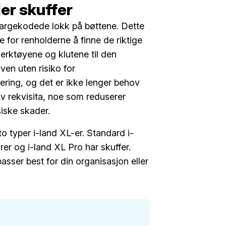
ler skuffer
fargekodede lokk på bøttene. Dette
e for renholderne å finne de riktige
verktøyene og klutene til den
ven uten risiko for
ring, og det er ikke lenger behov
 av rekvisita, noe som reduserer
siske skader.
 to typer i-land XL-er. Standard i-
rer og i-land XL Pro har skuffer.
asser best for din organisasjon eller