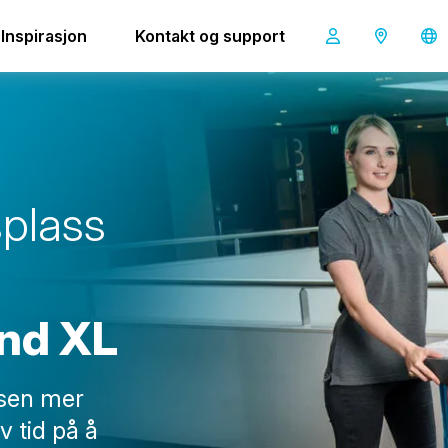
d XL
Inspirasjon
Kontakt og support
i-land XL
s
p
l
a
s
s
n
d
X
L
ssen mer
v tid på å