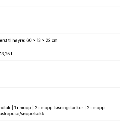
rst til høyre: 60 x 13 x 22 cm
13,25 l
håndtak | 1 i-mopp | 2 i-mopp-løsningstanker | 2 i-mopp-
 1 vaskepose/søppelsekk