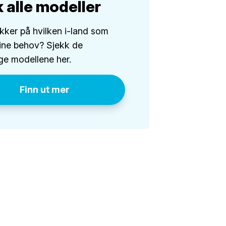
 alle modeller
ikker på hvilken i-land som
ine behov? Sjekk de
ige modellene her.
Finn ut mer