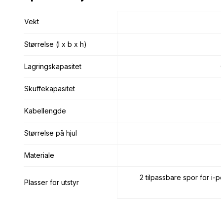
Vekt
Vekt
Størrelse (l x b x h)
Størrelse (l x b x h)
Lagringskapasitet
Lagringskapasitet
Skuffekapasitet
Skuffekapasitet
Kabellengde
Kabellengde
Størrelse på hjul
Størrelse på hjul
Materiale
Materiale
2 tilpassbare spor for i-
Plasser for utstyr
Plasser for utstyr