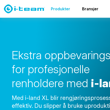
Produkter
Transport og lagring
i-land family
i-lan
Produkter
Bransjer
E
k
s
t
r
a
o
p
p
b
e
v
a
r
i
n
g
f
o
r
p
r
o
f
e
s
j
o
n
e
l
l
e
r
e
n
h
o
l
d
e
r
e
m
e
d
i
-
l
a
Med i-land XL blir rengjøringsprose
effektiv. Du slipper å bruke uprodukti