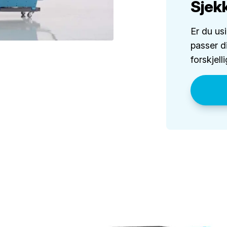
Sjekk
Er du us
passer d
forskjell