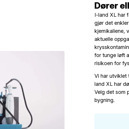
Dører el
I-land XL har 
gjør det enkler
kjemikaliene, 
aktuelle oppga
krysskontamine
for tunge løft
risikoen for fy
Vi har utviklet
land XL har dø
Velg det som p
bygning.