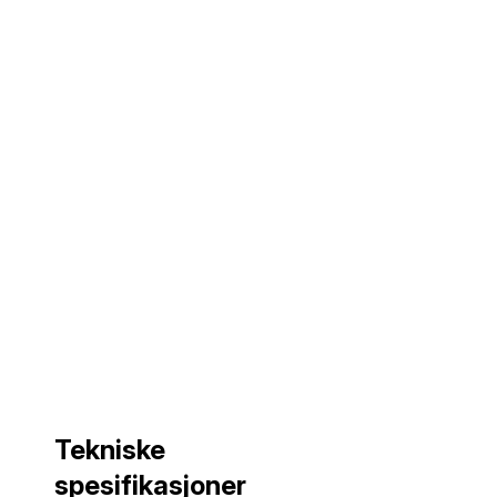
Tekniske
Tekniske
spesifikasjoner
spesifikasjoner