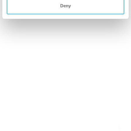
Deny
co-botic 1900 Pro
Robotstøvsuger i industriell kvalitet