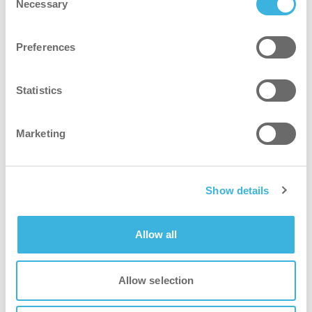
Necessary
Selection
co-botic 1900 Drop & Go
Preferences
Robotstøvsuger i hotellklasse
Statistics
Marketing
Show details
Allow all
Allow selection