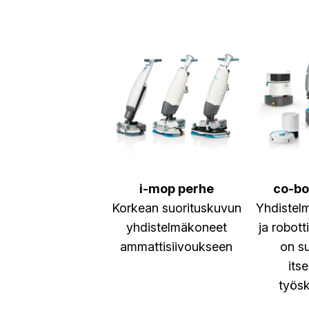
i-mop perhe
co-bo
Korkean suorituskuvun
Yhdistel
yhdistelmäkoneet
ja robott
ammattisiivoukseen
on su
its
työsk