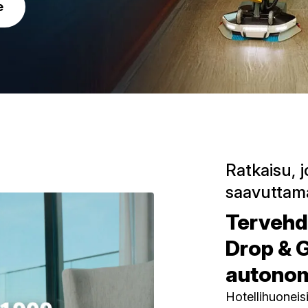
e
Ratkaisu, 
saavuttama
Tervehd
Drop & 
autonom
Hotellihuoneisi