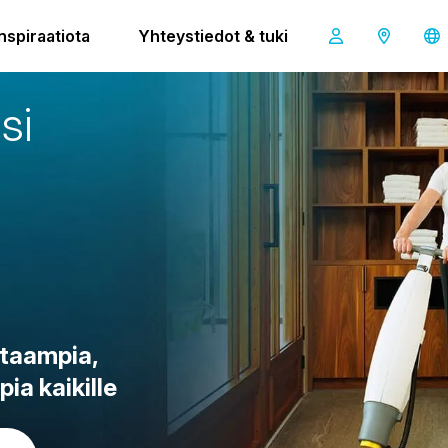
Inspiraatiota
Yhteystiedot & tuki
a
s
i
taampia,
mpia
kaikille