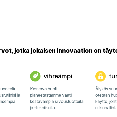
rvot, jotka jokaisen innovaation on täyt
vihreämpi
tu
nniteltu
Kasvava huoli
Älykäs suun
rutiinisi ja
planeetastamme vaatii
otetaan hu
lisempiä
kestävämpiä siivoustuotteita
käyttö, joh
ja -tekniikoita.
riskinhallint