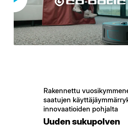
Rakennettu vuosikymmene
saatujen käyttäjäymmärryk
innovaatioiden pohjalta
Uuden sukupolven