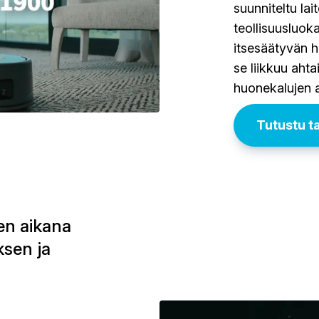
suunniteltu lai
teollisuusluok
itsesäätyvän h
se liikkuu ahta
huonekalujen a
Tutustu 
n aikana
sen ja