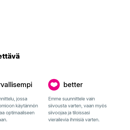
ettävä
rvallisempi
better
nittelu, jossa
Emme suunnittele vain
omioon käytännön
siivousta varten, vaan myös
taa optimaaliseen
siivoojaa ja tiloissasi
aan.
vierailevia ihmisiä varten.