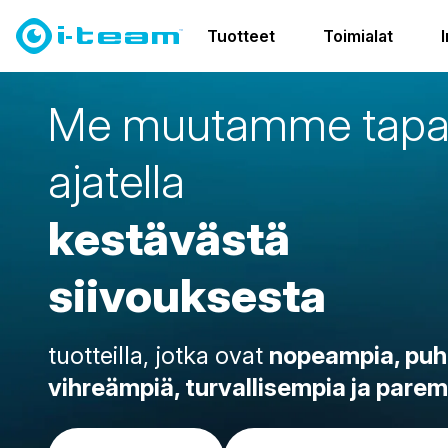
Tuotteet
Toimialat
M
e
m
u
u
t
a
m
m
e
t
a
p
a
j
a
t
e
l
l
a
k
e
s
t
ä
v
ä
s
t
ä
s
i
i
v
o
u
k
s
e
s
t
a
tuotteilla, jotka ovat
nopeampia, puh
vihreämpiä, turvallisempia ja pare