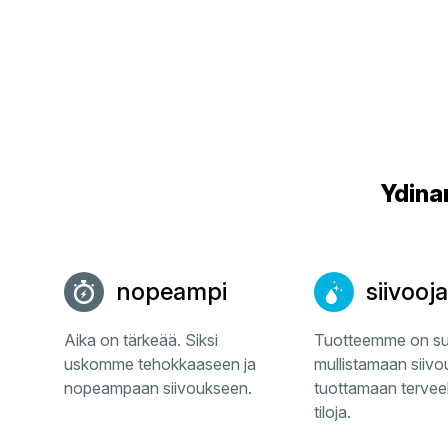
Ydina
nopeampi
siivooja
Aika on tärkeää. Siksi
Tuotteemme on suu
uskomme tehokkaaseen ja
mullistamaan siivous
nopeampaan siivoukseen.
tuottamaan terveel
tiloja.