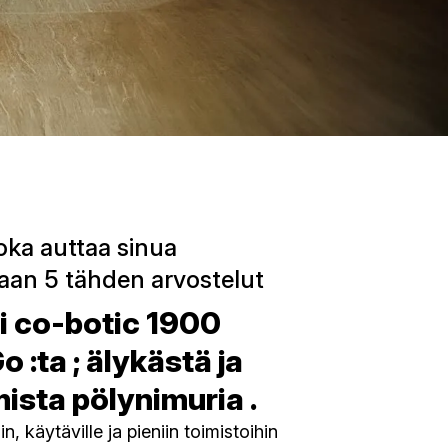
joka auttaa sinua
an 5 tähden arvostelut
i
co-botic 1900
Go
:ta
; älykästä ja
ista pölynimuria
.
in, käytäville ja pieniin toimistoihin