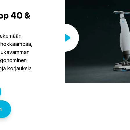
op 40 &
 tekemään
tehokkaampaa,
t mukavamman
rgonominen
oja korjauksia
n