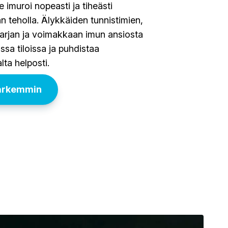
te imuroi nopeasti ja tiheästi
an teholla. Älykkäiden tunnistimien,
arjan ja voimakkaan imun ansiosta
issa tiloissa ja puhdistaa
lta helposti.
tarkemmin