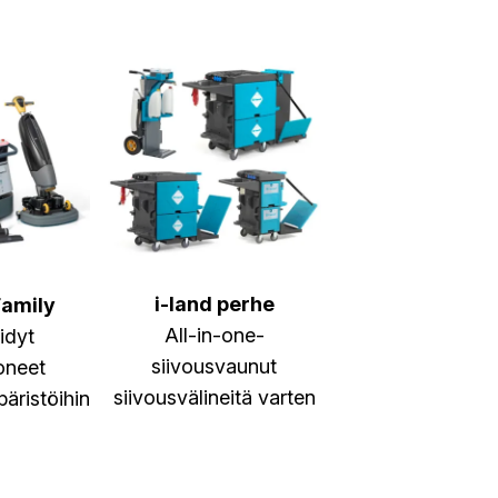
i-land perhe
amily
All-in-one-
idyt
siivousvaunut
oneet
siivousvälineitä varten
äristöihin