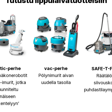
Tutustu lippulaivatuotteisiin
tic-perhe
vac-perhe
SAFE-T-F
mäkonerobotit
Pölynimurit aivan
Räätälö
i-imurit, jotka
uudella tasolla
siivousk
unniteltu
puhdastilaymp
enäiseen
entelyyn’