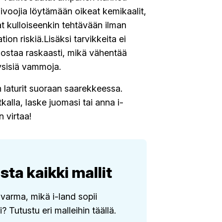
ivoojia löytämään oikeat kemikaalit,
nat kulloiseenkin tehtävään ilman
tion riskiä.Lisäksi tarvikkeita ei
nostaa raskaasti, mikä vähentää
ysisiä vammoja.
n laturit suoraan saarekkeessa.
kalla, laske juomasi tai anna i-
n virtaa!
sta kaikki mallit
 varma, mikä i-land sopii
si? Tutustu eri malleihin täällä.