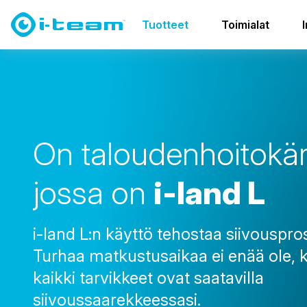
Tuotteet
Kuljetus ja varastointi
i-land perhe
i-land
Tuotteet
Toimialat
O
n
t
a
l
o
u
d
e
n
h
o
i
t
o
k
ä
j
o
s
s
a
o
n
i
-
l
a
n
d
L
i-land L:n käyttö tehostaa siivouspro
Turhaa matkustusaikaa ei enää ole, 
kaikki tarvikkeet ovat saatavilla
siivoussaarekkeessasi.