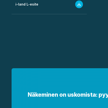
i-land L-esite
Näkeminen on uskomista: pyydä