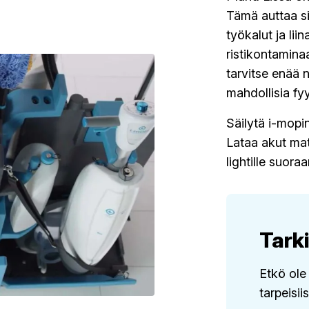
Tämä auttaa si
työkalut ja lii
ristikontaminaa
tarvitse enää 
mahdollisia fy
Säilytä i-mopi
Lataa akut mat
lightille suoraa
Tarki
Etkö ole
tarpeisii