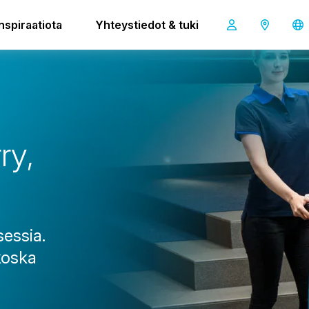
 L
Inspiraatiota
Yhteystiedot & tuki
i-land L
r
r
y
,
sessia.
koska