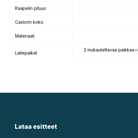
Kaapelin pituus
Kaapelin pituus
Castorin koko
Castorin koko
Materiaali
Materiaali
2 mukautettavaa paikkaa i-po
Laitepaikat
Laitepaikat
Lataa esitteet