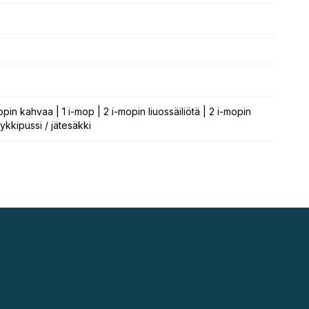
opin kahvaa | 1 i-mop | 2 i-mopin liuossäiliötä | 2 i-mopin
yykkipussi / jätesäkki