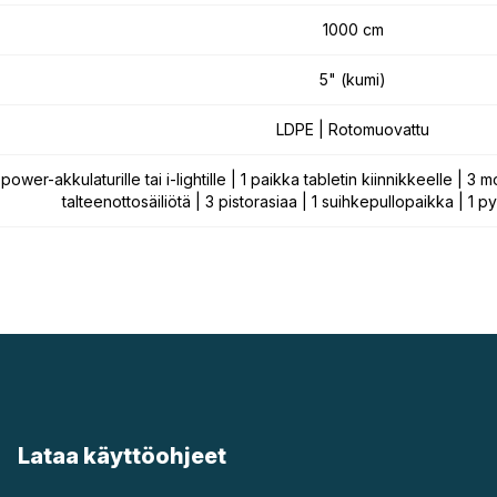
1000 cm
5" (kumi)
LDPE | Rotomuovattu
wer-akkulaturille tai i-lightille | 1 paikka tabletin kiinnikkeelle | 3 m
talteenottosäiliötä | 3 pistorasiaa | 1 suihkepullopaikka | 1 p
Lataa käyttöohjeet