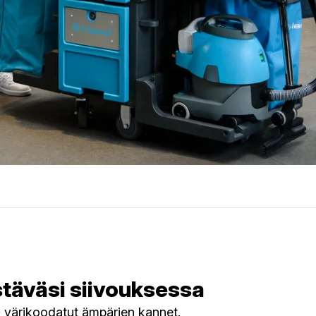
stäväsi siivouksessa
n värikoodatut ämpärien kannet.