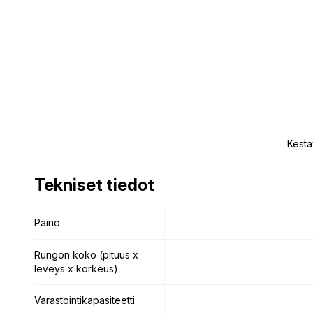
Kestä
Tekniset tiedot
Tekniset tiedot
Paino
Paino
Rungon koko (pituus x
Rungon koko (pituus x
leveys x korkeus)
leveys x korkeus)
Varastointikapasiteetti
Varastointikapasiteetti