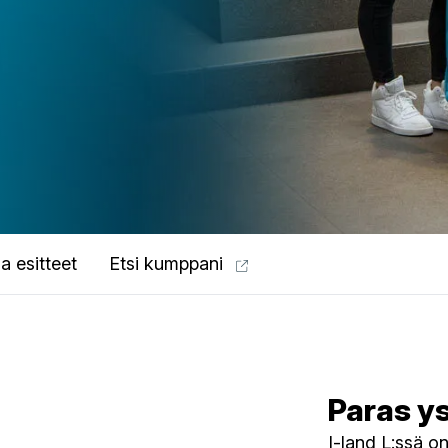
a esitteet
Etsi kumppani
Paras y
I-land L:ssä o