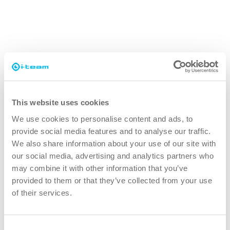
This website uses cookies
We use cookies to personalise content and ads, to
provide social media features and to analyse our traffic.
We also share information about your use of our site with
our social media, advertising and analytics partners who
may combine it with other information that you’ve
co-botic 45
provided to them or that they’ve collected from your use
of their services.
Älykäs robotti-kuivausrumpu keskikokoisiin
tiloihin
Consent