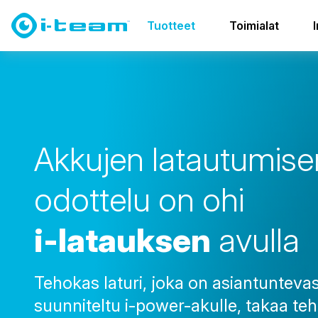
Tuotteet
Akku ja laturit
i-charge
Tuotteet
Toimialat
A
k
k
u
j
e
n
l
a
t
a
u
t
u
m
i
s
e
o
d
o
t
t
e
l
u
o
n
o
h
i
i
-
l
a
t
a
u
k
s
e
n
a
v
u
l
l
a
Tehokas laturi, joka on asiantuntevas
suunniteltu i-power-akulle, takaa te