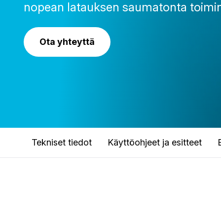
nopean latauksen saumatonta toimin
Ota yhteyttä
Tekniset tiedot
Käyttöohjeet ja esitteet