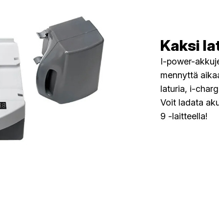
Kaksi la
I-power-akkuj
mennyttä aikaa
laturia, i-charg
Voit ladata ak
9 -laitteella!