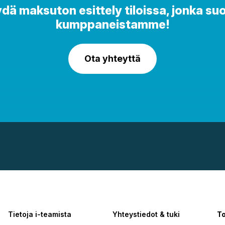
 maksuton esittely tiloissa, jonka suo
kumppaneistamme!
Ota yhteyttä
Tietoja i-teamista
Yhteystiedot & tuki
To