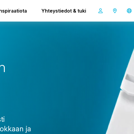
Inspiraatiota
Yhteystiedot & tuki
i-charge
n
ti
hokkaan ja