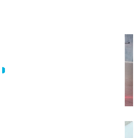
voimanlähteenä on kehittynyt
orbitaaliteknologia.