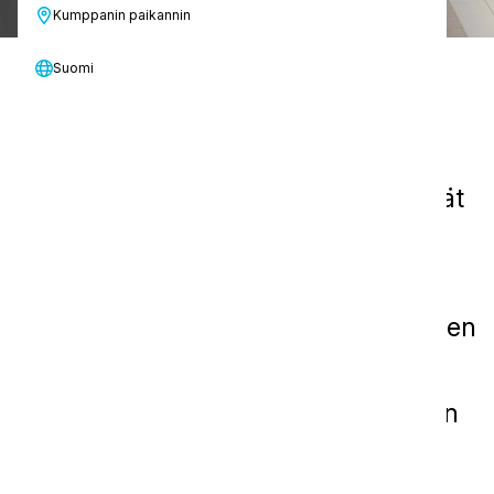
Kumppanin paikannin
Suomi
ORBOT muuttaa lattianhoitoa
ainutlaatuisella kaksitoimisella
puhdistustekniikalla, jossa yhdistyvät
pyörivä ja pyörivä liike, mikä takaa
erinomaisen vakauden ja
suorituskyvyn. Kestävään kehitykseen
sitoutunut ORBOT keskittyy
vähäkosteisiin, ympäristöystävällisiin
puhdistusratkaisuihin, joiden