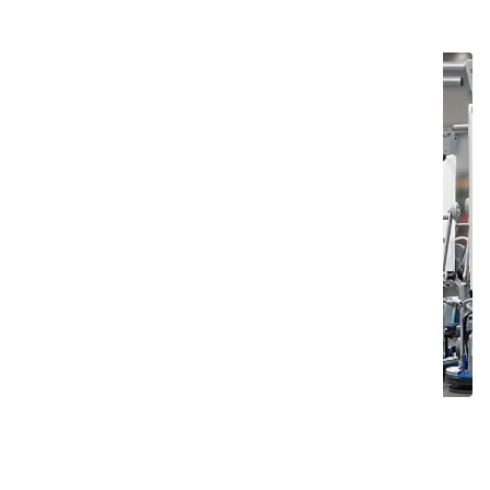
Suunniteltu toimimaan,
rakennettu kestämään