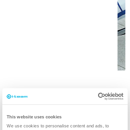
Patentoitu teknologia
ORBOTin patentoidun käyttöjärjestelmän, jossa
yhdistyvät orbitaali- ja pyörimisliike, ansiosta
minkä tahansa lattian puhdistaminen on vaivatonta
oikeilla tyynyillä ja harjoilla. Herkistä pinnoista
This website uses cookies
teollisuuslattioihin, vaihda vain lisävarusteita
We use cookies to personalise content and ads, to