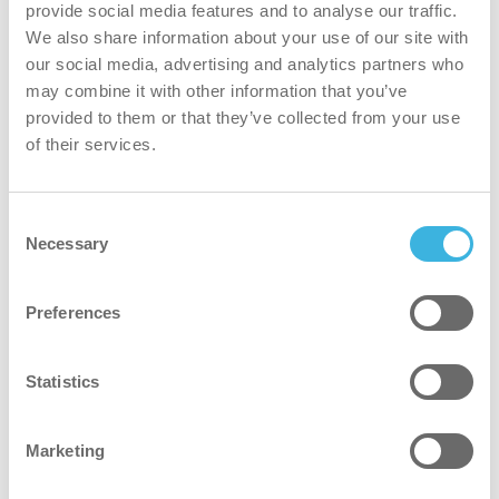
provide social media features and to analyse our traffic.
tehtävän mukaan.
We also share information about your use of our site with
our social media, advertising and analytics partners who
may combine it with other information that you’ve
Löydä oikea istuvuus
provided to them or that they’ve collected from your use
of their services.
Tutustu eri ORBOT-malleihin täällä
Consent
Käy ORBOTin verkkosivustolla
Necessary
Selection
Preferences
Statistics
Marketing