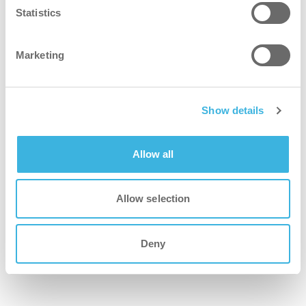
Statistics
Marketing
Miksi i-clean handle?
Show details
nopeampi
Allow all
Paikkapuhdistusta ei enää tarvita - ovenkahva desinfioi
itsensä automaattisesti.
Allow selection
puhtaampi
Deny
Tehokas E.coli- ja S.aureus-bakteereja sekä
Noroviruksen kaltaisia kuorellisia viruksia vastaan.