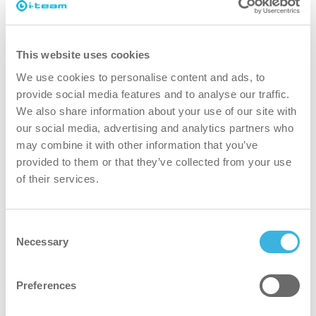
ympäristö
Patentoitua teknologiaa käyttävä i-clean
handle inaktivoi yli 99,99 % bakteereista ja
This website uses cookies
viruksista, mukaan lukien E.coli, S.aureus ja
We use cookies to personalise content and ads, to
Norovirus, varmistaen turvallisemman ja
provide social media features and to analyse our traffic.
We also share information about your use of our site with
terveellisemmän ympäristön jokaisella
our social media, advertising and analytics partners who
kosketuksella.
may combine it with other information that you’ve
i-clean handle yhdistyvät mukavuus ja tehokkuus
provided to them or that they’ve collected from your use
sekä kestävä ruostumattomasta teräksestä
of their services.
valmistettu kotelo ja säiliö, joka vaihdetaan alle 30
sekunnissa. Se toimii i-power 5 -akulla, joka
Consent
kestää noin 25 000 käyttökertaa ennen kuin se
Necessary
Selection
tarvitsee latauksen.
Preferences
Lisätietoja i-clean handle