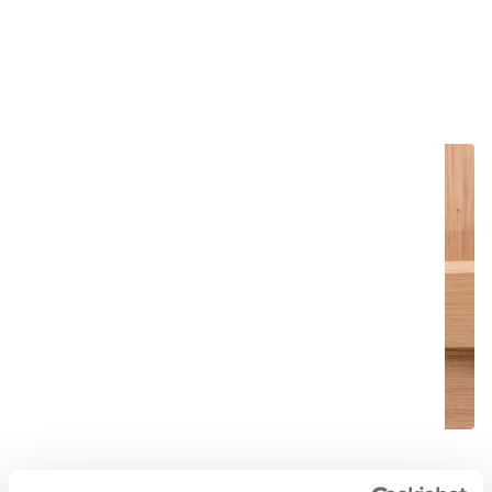
Turvallisempi ja terveellisempi