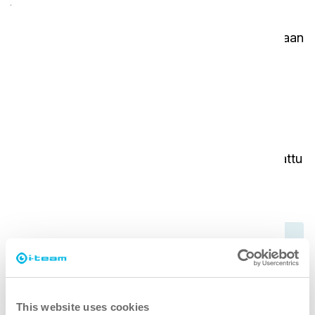
moduuli lähettää käyttötietoja, tiedot akun
varauksesta ja jopa koneiden sijainnin pilvialustaan
päivittäin.
Tietoturva
Kaikki tiedot pysyvät turvallisesti suojattuina ja
varmuuskopioituina maailmanlaajuisesti
käytettävissä pilvipalvelussa. Yksityisyys on taattu
– pilvipalvelu ei seuraa sitä käyttävää henkilöä.
This website uses cookies