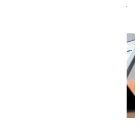
saa tiketit näkyviin, mutta voi tarvittaessa myös
ohjata ne edelleen jollekulle toiselle.
Hälytykset