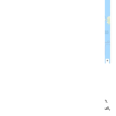
Toimiva pilvipalvelu
Tieto on valtaa
i-link® on uusi pilvipohjainen alusta työkaluja,
koneita ja siivousta koskevia standardeja varten.
Uusissa i-team-tuotteissa on sisällä pieni moduuli,
joka on jo integroitu i-link-pilvipalveluun. Tämä