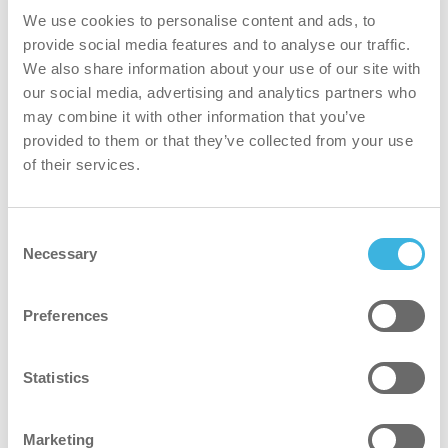
We use cookies to personalise content and ads, to
provide social media features and to analyse our traffic.
We also share information about your use of our site with
our social media, advertising and analytics partners who
may combine it with other information that you’ve
provided to them or that they’ve collected from your use
of their services.
Consent
Ota kaikki irti siivouskoneista
Necessary
Selection
Hyödyllinen työkalu
Preferences
i-link® antaa arvokasta tietoa kaikkien
siivousvälineiden käytöstä. Näin voit seurata,
käytetäänkö koneita, sekä miten, milloin ja missä.
Statistics
Päivitämme ja parannamme i-linkiä jatkuvasti,
mutta jo tällä hetkellä se antaa sinulle seuraavat
Marketing