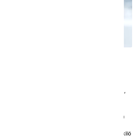
Ongelmiin löytyy aina ratkaisu
Vaivatonta työskentelyä
Kun työkalussa, koneessa tai tarvittavien
standardien noudattamisessa esiintyy ongelmia,
kuka tahansa laitteen käyttäjä voi avata tiketin
matkapuhelimella. Kaikissa i-team-laitteissa on
puhelimella luettava QR-koodi, jonka lukeminen
ohjaa tiketin luonnin kyselylomakkeeseen.
Tikettejä i-link®-pilvipalvelussa käsittelevä henkilö