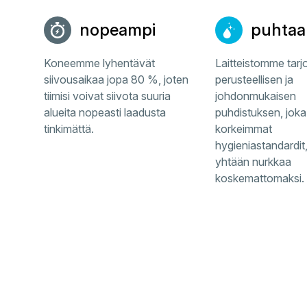
nopeampi
puhtaa
Koneemme lyhentävät
Laitteistomme tarj
siivousaikaa jopa 80 %, joten
perusteellisen ja
tiimisi voivat siivota suuria
johdonmukaisen
alueita nopeasti laadusta
puhdistuksen, joka
tinkimättä.
korkeimmat
hygieniastandardit,
yhtään nurkkaa
koskemattomaksi.