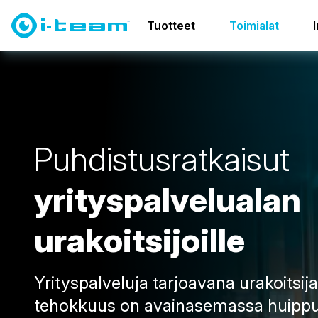
Toimialat
Rakennusiivous
Tuotteet
Toimialat
P
u
h
d
i
s
t
u
s
r
a
t
k
a
i
s
u
t
y
r
i
t
y
s
p
a
l
v
e
l
u
a
l
a
n
u
r
a
k
o
i
t
s
i
j
o
i
l
l
e
Yrityspalveluja tarjoavana urakoitsij
tehokkuus on avainasemassa huipp