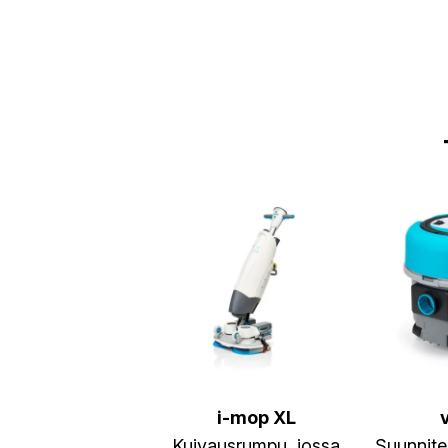
i-mop XL
Kuivausrumpu, jossa
Suunnite