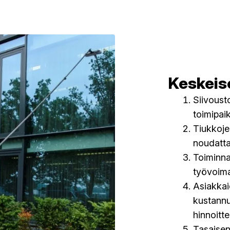
Keskeis
Siivousto
toimipaik
Tiukkoje
noudatta
Toiminn
työvoima
Asiakkai
kustannu
hinnoitt
Tasaisen