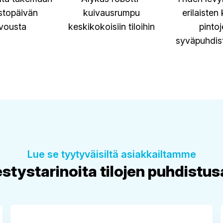
stopäivän
kuivausrumpu
erilaisten
ivousta
keskikokoisiin tiloihin
pinto
syväpuhdis
Lue se tyytyväisiltä asiakkailtamme
tystarinoita tilojen puhdistus