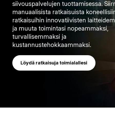
siivouspalvelujen tuottamisessa. Siir
manuaalisista ratkaisuista koneellisii
ratkaisuihin innovatiivisten laitteid
ja muuta toimintasi nopeammaksi,
turvallisemmaksi ja
kustannustehokkaammaksi.
Löydä ratkaisuja toimialallesi