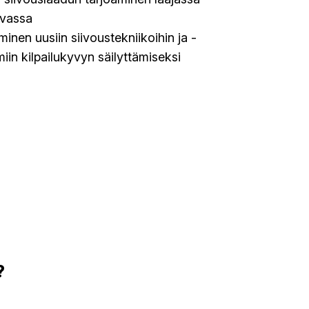
avassa
inen uusiin siivoustekniikoihin ja -
iin kilpailukyvyn säilyttämiseksi
?