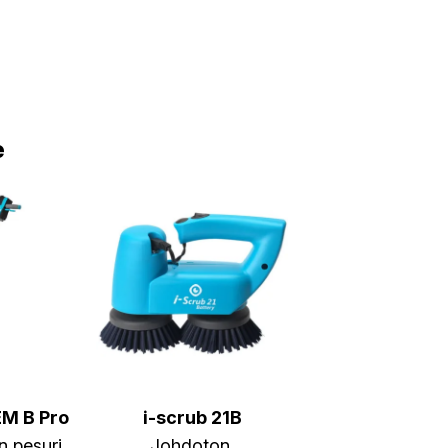
e
EM B Pro
i-scrub 21B
n pesuri
Johdoton,