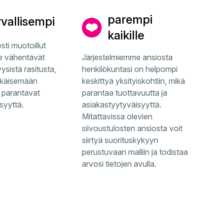
parempi
rvallisempi
kaikille
ti muotoillut
 vähentävät
Järjestelmiemme ansiosta
yysistä rasitusta,
henkilökuntasi on helpompi
hkäisemään
keskittyä yksityiskohtiin, mikä
 parantavat
parantaa tuottavuutta ja
syyttä.
asiakastyytyväisyyttä.
Mitattavissa olevien
siivoustulosten ansiosta voit
siirtyä suorituskykyyn
perustuvaan malliin ja todistaa
arvosi tietojen avulla.