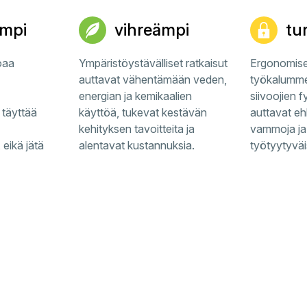
mpi
vihreämpi
tu
oaa
Ympäristöystävälliset ratkaisut
Ergonomises
auttavat vähentämään veden,
työkalumme
energian ja kemikaalien
siivoojien f
 täyttää
käyttöä, tukevat kestävän
auttavat e
kehityksen tavoitteita ja
vammoja ja
 eikä jätä
alentavat kustannuksia.
työtyytyväi