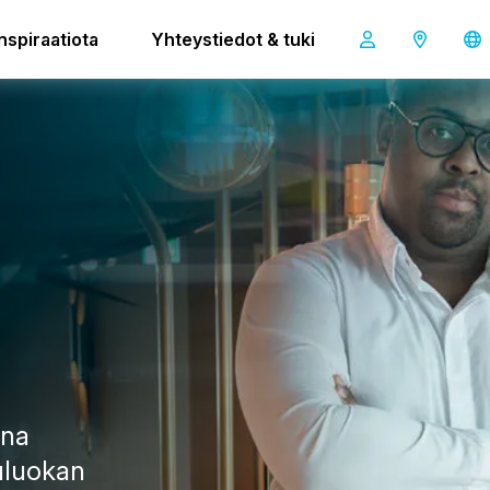
Inspiraatiota
Yhteystiedot & tuki
ana
uluokan