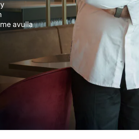
ry
n
emme avulla