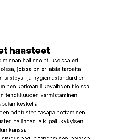
et haasteet
iminnan hallinnointi useissa eri
oissa, joissa on erilaisia tarpeita
n siisteys- ja hygieniastandardien
minen korkean liikevaihdon tiloissa
an tehokkuuden varmistaminen
pulan keskellä
den odotusten tasapainottaminen
sten hallinnan ja kilpailukykyisen
elun kanssa
 siivouslaadun tarjoaminen laajassa