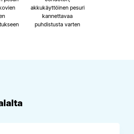
 kovien
akkukäyttöinen pesuri
jen
kannettavaa
tukseen
puhdistusta varten
alalta