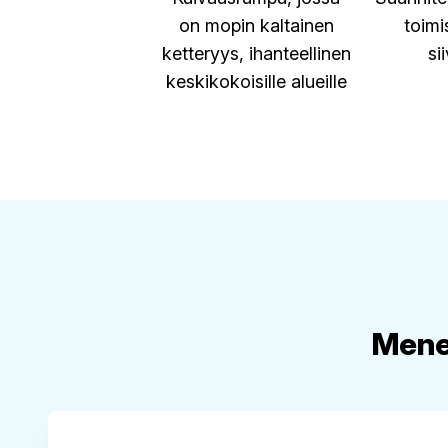
on mopin kaltainen
toimi
ketteryys, ihanteellinen
si
keskikokoisille alueille
Menes