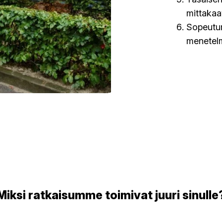
mittaka
Sopeutum
menetelm
Miksi ratkaisumme toimivat juuri sinulle