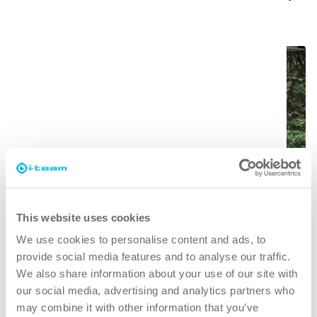
paremmaksi kokemukseksi.
This website uses cookies
We use cookies to personalise content and ads, to
provide social media features and to analyse our traffic.
We also share information about your use of our site with
our social media, advertising and analytics partners who
may combine it with other information that you’ve