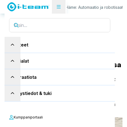
Tapaustutkimukset
Päijät Häme: Automaatio ja robotisaatio
Tuotteet
Päijät Häme: Automaatio ja
Toimialat
robotisaatio sairaalasiivouksessa
Inspiraatiota
"Digicleaner on sairaalan tähti. Myös
Kristall Pro tukee hienosti."
Yhteystiedot & tuki
Siivouspäällikkö Päijät Hämeen keskussairaala
Kumppaniportaali