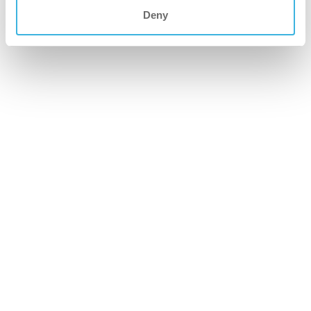
Deny
imop Lite
Kompakti, tehokas ja helppokäyttöinen,
täydellinen pieniin tiloihin