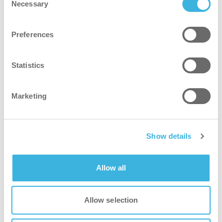
Necessary
Selection
i-mop XL Pro
Parannettu i-mop XL, jossa on lisäominaisuuksia
Preferences
suorituskyvyn parantamiseksi
Statistics
Marketing
Show details
Allow all
Allow selection