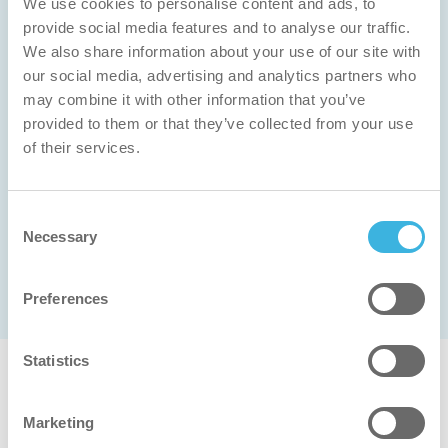
We use cookies to personalise content and ads, to
provide social media features and to analyse our traffic.
We also share information about your use of our site with
our social media, advertising and analytics partners who
may combine it with other information that you’ve
provided to them or that they’ve collected from your use
of their services.
Säästä rahaa
Säästät rahaa välittömästi käyttämällä
nopeampia ja älykkäämpiä puhdistusratkaisuja.
Consent
Necessary
Selection
Preferences
Statistics
Miksi ratkaisumme toimivat juuri
Marketing
sinulle?