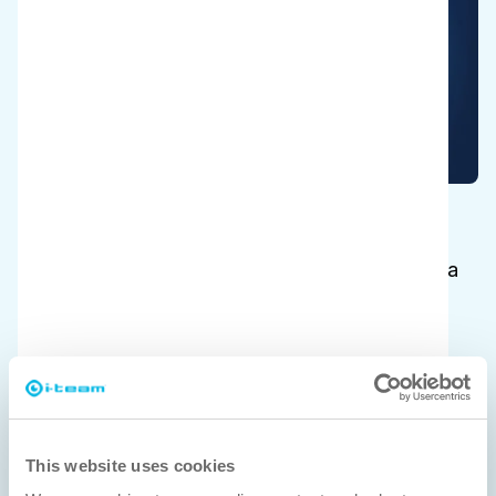
Pelasta planeetta
Vähennä veden- ja energiankulutusta ja lopeta
voimakkaiden kemikaalien käyttö.
This website uses cookies