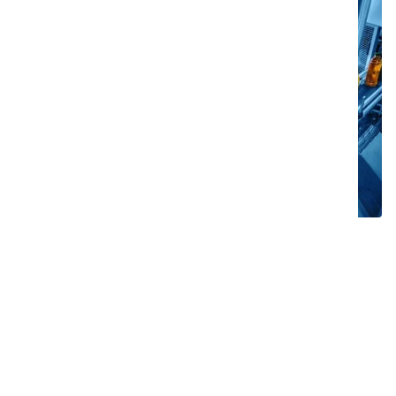
Keskeiset haasteet
HACCP- ja muiden
elintarviketurvallisuusmääräysten
noudattamisen varmistaminen.
Korkean kontaminaatioriskin hallinta
tuotanto- ja käsittelyalueilla.