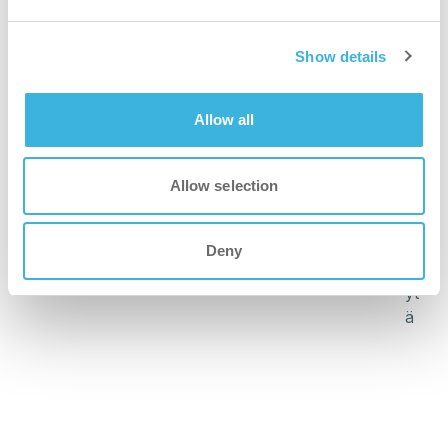
Show details
nopeampi
Allow all
Tehosta puhdistusprosesseja. Koneemme, kuten i-mop,
lyhentävät siivousaikaa jopa 80 %, jolloin tiimisi voi
noudattaa tuotantoaikatauluja ilman viiveitä.
Allow selection
puhtaampi
Deny
Koe johdonmukaiset ja perusteelliset tulokset. Kehittynyt
puhdistustekniikkamme poistaa epäpuhtaudet ja täyttää
elintarviketuotannossa vaadittavat tiukat
hygieniavaatimukset.
vihreämpi