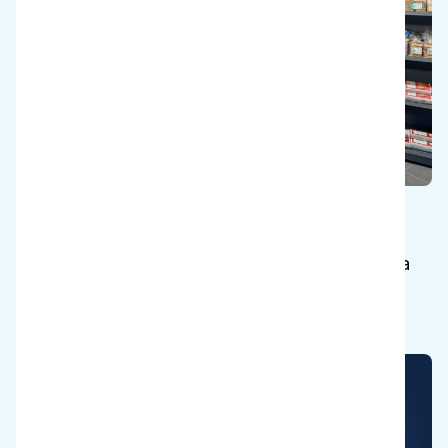
Tallenna keho
Pidä siivoojat terveinä, jotta he voivat nauttia
työstä eläkkeelle asti.