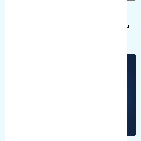
Tallenna keho
Pidä siivoojat terveinä, jotta he voivat nauttia
työstä eläkkeelle asti.