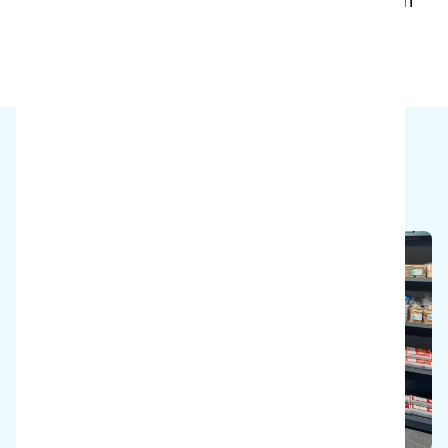
Soveltuu erilaisille pinnoille matoista koviin
lattioihin
Miksi meillä on ratkaisu?