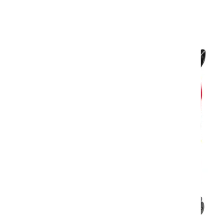
Korkean suorituskuvun yhdistelmäkoneet
ammattisiivoukseen