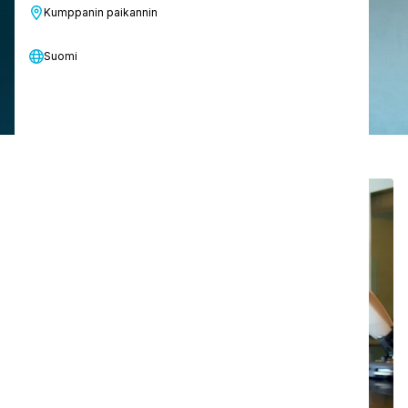
Kumppanin paikannin
Löydä ratkaisuja toimialallesi
Suomi