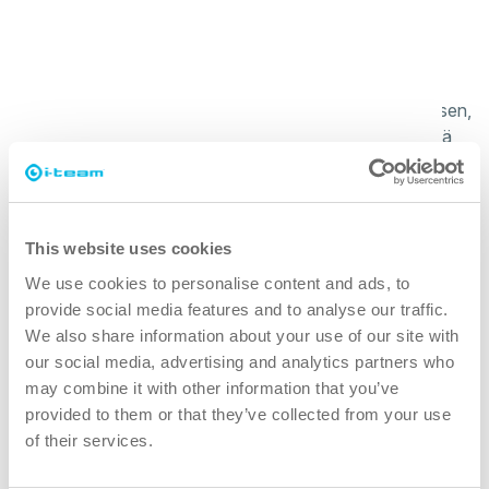
puhtaampi
Teknologiamme takaa syvän ja hygieenisen puhdistuksen,
joka estää bakteerien leviämisen vilkkaasti liikennöidyillä
alueilla, kuten käytävillä, vessoissa, luokkahuoneissa ja
kahviloissa.
This website uses cookies
vihreämpi
We use cookies to personalise content and ads, to
provide social media features and to analyse our traffic.
Mikrokuitua ja vettä säästävät teknologiamme vähentävät
We also share information about your use of our site with
kemikaalien ja veden käyttöä ja edistävät näin
our social media, advertising and analytics partners who
kestävämpää oppimisympäristöä.
may combine it with other information that you’ve
provided to them or that they’ve collected from your use
turvallisempi
of their services.
Ergonominen muotoilu ja johdoton tekniikka vähentävät