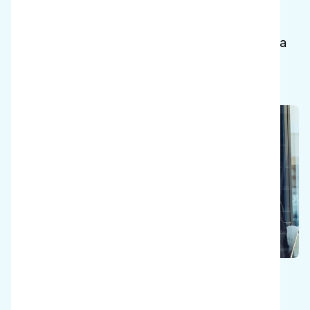
Pelasta planeetta
Vähennä veden- ja energiankulutusta ja lopeta
voimakkaiden kemikaalien käyttö.
Säästä rahaa