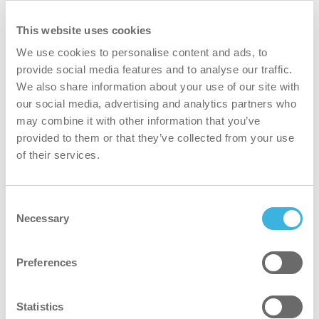
This website uses cookies
We use cookies to personalise content and ads, to
provide social media features and to analyse our traffic.
We also share information about your use of our site with
our social media, advertising and analytics partners who
may combine it with other information that you’ve
provided to them or that they’ve collected from your use
of their services.
Consent
Necessary
Selection
Preferences
vac 6 Basic
Poikkeuksellinen suorituskyky, helppokäyttöinen
Statistics