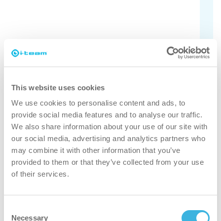
Tarkista kaikki mallit
Etkö ole varma, mikä pölynimuri sopii
tarpeisiisi? Tutustu eri malleihin täällä.
Ota selvää
This website uses cookies
We use cookies to personalise content and ads, to
provide social media features and to analyse our traffic.
We also share information about your use of our site with
our social media, advertising and analytics partners who
may combine it with other information that you’ve
Miksi vac 6 Basic?
provided to them or that they’ve collected from your use
of their services.
Consent
nopeampi
Necessary
Selection