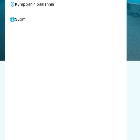
Kumppanin paikannin
helppokäyttöisyyteen.
Suomi
Pyydä demo
Tuotteen
tekniset tiedot yleiskatsaus
Ilmavirta
29-52 l/sek
Kapasiteetti
6 l
Kuljetuspaino