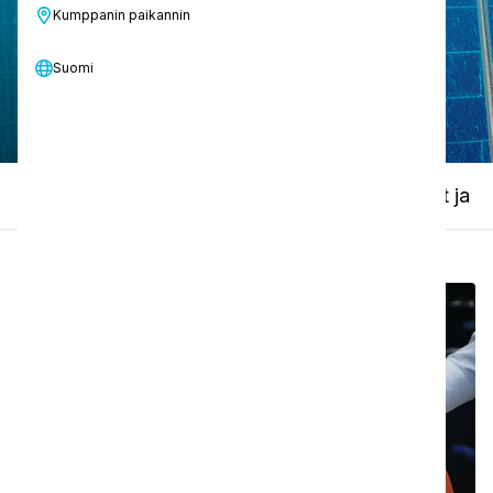
Kumppanin paikannin
Ota yhteyttä
Suomi
Ohjevideo
Tekniset tiedot
Käyttöohjeet ja es