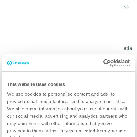
aktiivisen vaahdon, joka tarttuu pintoihin ja jopa vaikeasti
saavutettaviin nurkkiin.
vihreämpi
I-spraywash säästää jopa 25 % kemikaaleja ja 50 % vettä
verrattuna perinteisiin vaahtopesuaineisiin.
turvallisempi
This website uses cookies
I-spraywash on 2-3 kertaa kevyempi kuin useimmat
We use cookies to personalise content and ads, to
nestemäiset puhdistusjärjestelmät, mikä säästää käyttäjän
provide social media features and to analyse our traffic.
ranteen, käden, olkapään ja selän rasitusta.
We also share information about your use of our site with
our social media, advertising and analytics partners who
parempi kaikille
may combine it with other information that you’ve
provided to them or that they’ve collected from your use