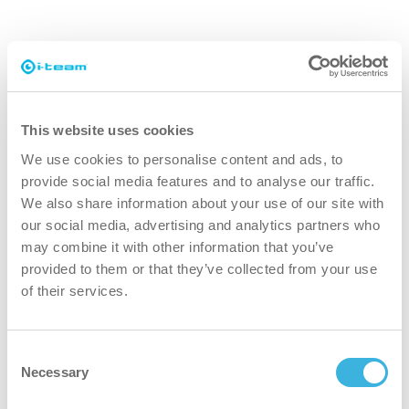
Miksi i-drive?
This website uses cookies
We use cookies to personalise content and ads, to
nopeampi
provide social media features and to analyse our traffic.
We also share information about your use of our site with
Yhden henkilön on helppo käyttää ja siirtää, ja muita
our social media, advertising and analytics partners who
henkilöitä häiritsee vain vähän.
may combine it with other information that you’ve
provided to them or that they’ve collected from your use
puhtaampi
of their services.
Yhdistää suuren alueen puhdistuksen ja imop Lite -mallin
Consent
yksityiskohtaisiin tehtäviin. Varmistaa, ettei yksikään kohta
Necessary
Selection
jää huomaamatta.