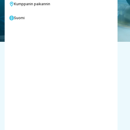
Kumppanin paikannin
Ota yhteyttä
Suomi
Tekniset
tiedot
Voimalaitos
150 wattia
Veden käyttö
± 0,5 l minuutissa
Puhdistaa 65 vaihetta
4 minuutissa