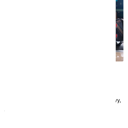
Vähennä liukuportaiden
seisokkiaikaa
Tiesitkö, että liukuportaiden epäsäännöllinen
puhdistus on liukuportaiden ongelmien suurin syy,
joka johtaa kalliisiin seisokkeihin? Olemme
keksineet tähän ratkaisun: i-escalate on tullut
mullistamaan liukuportaiden huollon