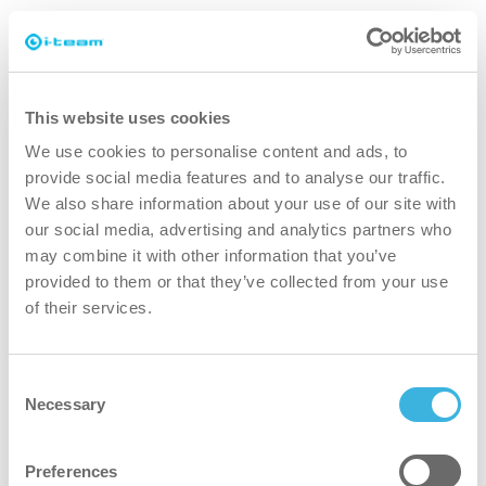
paljon nopeammin kuin nykyiset koneet.
puhtaampi
This website uses cookies
Ainutlaatuiset harjat pääsevät syvälle uriin, mikä takaa
We use cookies to personalise content and ads, to
puhtaimman tuloksen.
provide social media features and to analyse our traffic.
We also share information about your use of our site with
our social media, advertising and analytics partners who
vihreämpi
may combine it with other information that you’ve
provided to them or that they’ve collected from your use
Ei tarvetta koville kemikaaleille, käytä i-dose id.5:tä
of their services.
ympäristöystävälliseen puhdistukseen.
turvallisempi
Consent
Necessary
Selection
Lattialla ei tarvita kaapeleita, kun aluksella on 1500 Wh:n
voimala.
Preferences