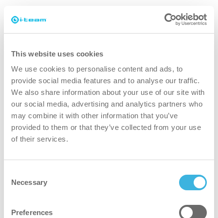
nopeampi
Puhdistaa 75 % nopeammin kuin perinteinen moppaus ja
20 % nopeammin kuin samankokoiset pesukuivaimet,
This website uses cookies
2
mikä on osoitettu jopa 1300 m
/h puhdistusmäärillä.
We use cookies to personalise content and ads, to
provide social media features and to analyse our traffic.
puhtaampi
We also share information about your use of our site with
our social media, advertising and analytics partners who
Kaksinkertaiset vastakkain pyörivät harjat tekevät
may combine it with other information that you’ve
pinnoista 90 % puhtaampia kuin moppi ja ämpäri, mikä on
provided to them or that they’ve collected from your use
todistettu ATP-testeissä.
of their services.
vihreämpi
Consent
Necessary
Selection
Käyttää vettä ja puhdistusaineita tehokkaasti, mikä
vähentää ympäristövaikutuksia 75 % verrattuna tyypillisiin
pesukuivaimiin.
Preferences