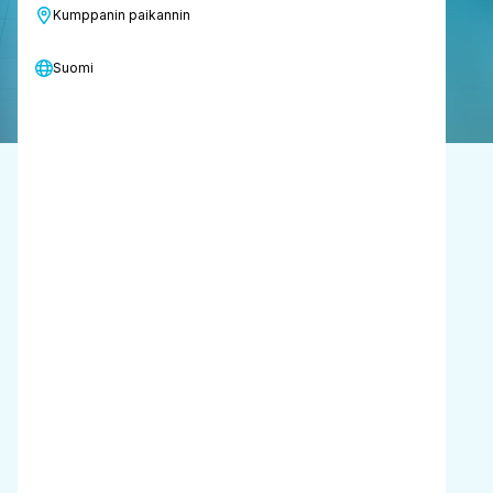
Kumppanin paikannin
Pyydä demo
Laske säästösi
Suomi
Säästöt 300 m²:ä kohti
verrattuna
manuaaliseen moppaukseen
Energia
90%
Vesi
15.2 litraa
Aika
37 minuuttia