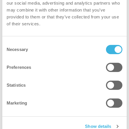
tarpeisiisi? Tutustu eri malleihin täällä.
our social media, advertising and analytics partners who
may combine it with other information that you’ve
provided to them or that they’ve collected from your use
Ota selvää
of their services.
Consent
Necessary
Selection
Preferences
Miksi i-mop XXL Pro?
Statistics
nopeampi
Marketing
Puhdistaa 75 % nopeammin kuin perinteinen moppaus ja
20 % nopeammin kuin samankokoiset pesukuivaimet,
2
Show details
mikä on osoitettu jopa 1800 m
/h puhdistusmäärillä.