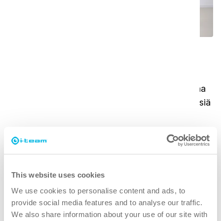
Puhtauden uudelleenmäärittely
Edistyksellisen harjajärjestelmän ja erinomaisen
nesteenhallinnan ansiosta i-mop XXL Pro tarjoaa
syvemmän puhdistuksen, joka on 90 % perinteisiä
menetelmiä tehokkaampi. Se on suunniteltu
suurille alueille, ja se varmistaa, että lattiat ovat
paitsi tahrattomia myös hygieenisempiä.
This website uses cookies
Tutustu eri malleihin täällä
We use cookies to personalise content and ads, to
provide social media features and to analyse our traffic.
Etkö ole varma, mikä i-mop sopii
We also share information about your use of our site with