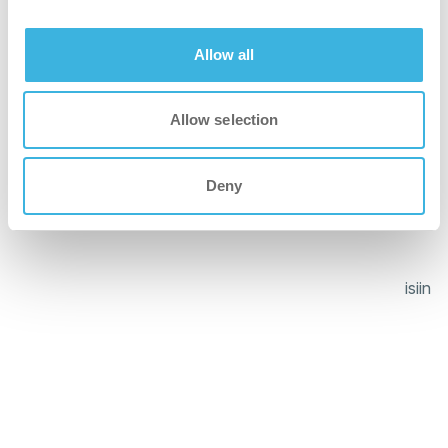
puhtaampi
Allow all
Kaksinkertaiset vastakkain pyörivät harjat tekevät
Allow selection
pinnoista 90 % puhtaampia kuin moppi ja ämpäri, mikä on
todistettu ATP-testeissä.
Deny
vihreämpi
Käyttää vettä ja puhdistusaineita tehokkaasti, mikä
vähentää ympäristövaikutuksia 75 % verrattuna tyypillisiin
pesukuivaimiin.
turvallisempi
Puhdistaa ja kuivaa lattiat lähes välittömästi 30