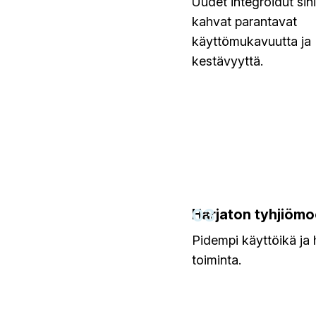
Uudet integroidut sin
kahvat parantavat
käyttömukavuutta ja
kestävyyttä.
03
Harjaton tyhjiömo
Pidempi käyttöikä ja h
toiminta.