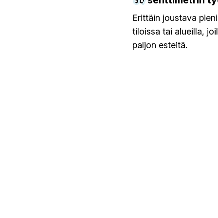
07
36 senttimetrin t
Erittäin joustava pien
tiloissa tai alueilla, joi
paljon esteitä.