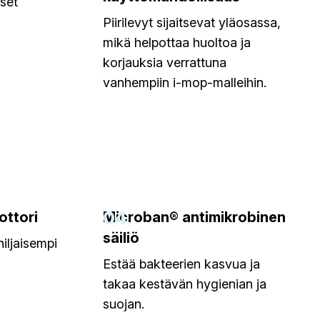
iset
Piirilevyt sijaitsevat yläosassa,
mikä helpottaa huoltoa ja
korjauksia verrattuna
vanhempiin i-mop-malleihin.
04
ottori
Microban® antimikrobinen
säiliö
iljaisempi
Estää bakteerien kasvua ja
takaa kestävän hygienian ja
suojan.