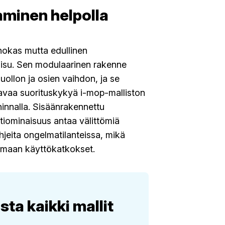
minen helpolla
hokas mutta edullinen
aisu. Sen modulaarinen rakenne
uollon ja osien vaihdon, ja se
tavaa suorituskykyä i-mop-malliston
hinnalla. Sisäänrakennettu
tiominaisuus antaa välittömiä
ohjeita ongelmatilanteissa, mikä
imaan käyttökatkokset.
sta kaikki mallit