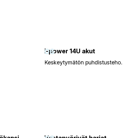
06
i-power 14U akut
Keskeytymätön puhdistusteho.