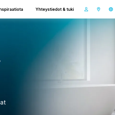
Inspiraatiota
Yhteystiedot & tuki
imop 36
,
vat