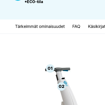
*ECO-tila
Tärkeimmät ominaisuudet
FAQ
Käsikirjat
01
02