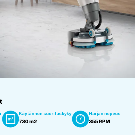
t
a
Käytännön suorituskyky
Harjan nopeus
730 m2
355 RPM