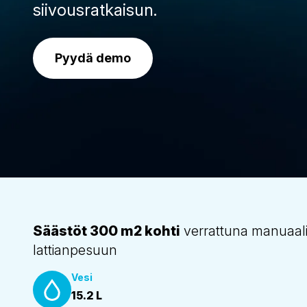
siivousratkaisun.
Pyydä demo
Säästöt 300 m2 kohti
verrattuna manuaal
lattianpesuun
Vesi
15.2 L