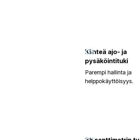
05
Kiinteä ajo- ja
pysäköintituki
Parempi hallinta ja
helppokäyttöisyys.