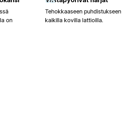
08
yökansi
Vastapyörivät harjat
issä
Tehokkaaseen puhdistukseen
lla on
kaikilla kovilla lattioilla.