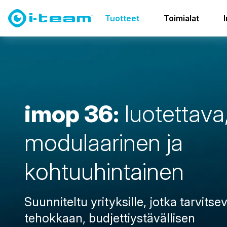
Tuotteet
Yhdistelmäkoneet
i-mop perhe
imop 36
Tuotteet
Toimialat
i
m
o
p
3
6
:
l
u
o
t
e
t
t
a
v
a
m
o
d
u
l
a
a
r
i
n
e
n
j
a
k
o
h
t
u
u
h
i
n
t
a
i
n
e
n
Suunniteltu yrityksille, jotka tarvitse
tehokkaan, budjettiystävällisen