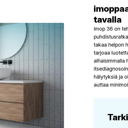
imoppaa
tavalla
imop 36 on te
puhdistusratk
takaa helpon h
tarjoaa luotet
alhaisimmalla 
itsediagnosoin
hälytyksiä ja 
auttaa minimo
Tarki