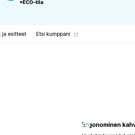
*ECO-tila
 ja esitteet
Etsi kumppani
01
Ergonominen kah