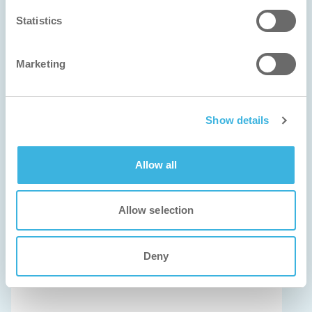
Statistics
Marketing
Show details
Allow all
Allow selection
Deny