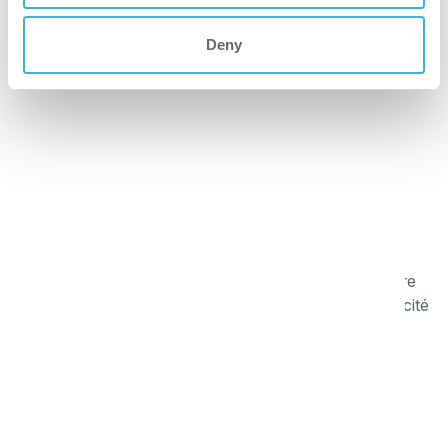
filtration allant du standard au HEPA/ULPA
Deny
plus sécurisé
Conçue avec une position de stationnement pour un
nettoyage sécurisé des escaliers et des roues
amortissantes
meilleur
Conçu à partir des commentaires des utilisateurs, il offre
une solution d'aspiration moderne qui améliore l'efficacité