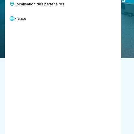
Localisation des partenaires
facilité d'utilisation.
France
Demander une démonstration
Aperçu des spécifications du
produit
Débit d'air
29-52 l/sec
Capacité
6 l
Poids à vide