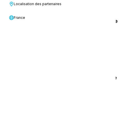
Localisation des partenaires
France
Quelle est la meilleure machine de nettoyage
pour une cuisine commerciale ?
En savoir plus
Éviter l'effet 1 étoile : comment le nettoyage
affecte la réputation
En savoir plus