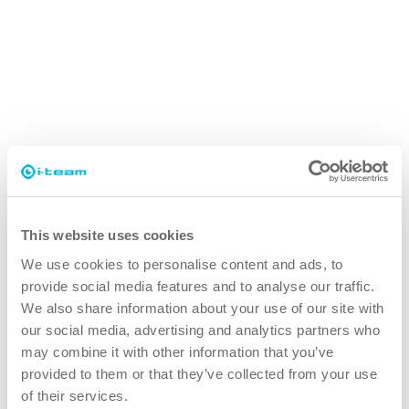
Comment la co-botique change l'industrie
hôtelière
En savoir plus
Améliorations ergonomiques de l'i-mop 40
et 40 Pro
This website uses cookies
We use cookies to personalise content and ads, to
En savoir plus
provide social media features and to analyse our traffic.
We also share information about your use of our site with
our social media, advertising and analytics partners who
may combine it with other information that you’ve
provided to them or that they’ve collected from your use
Comment la nouvelle génération d'i-mop
of their services.
maîtrise le cercle de Sinner