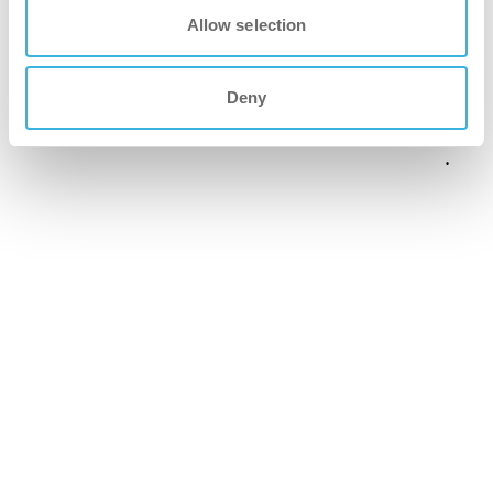
Allow selection
Deny
Comment les robots nettoyeurs
transforment-ils les normes d'hygiène dans
les soins de santé ?
En savoir plus
Six raisons pour lesquelles l'i-walk est
l'ultime co-botique pour l'efficacité du
nettoyage
En savoir plus