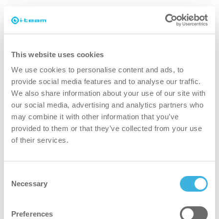
co-botic family
i-walk
This website uses cookies
We use cookies to personalise content and ads, to
Niveau sonore
provide social media features and to analyse our traffic.
73 dB / 67 dB / 65dB
We also share information about your use of our site with
our social media, advertising and analytics partners who
Vitesse de fonctionnement
may combine it with other information that you’ve
0.3 m/s
provided to them or that they’ve collected from your use
of their services.
Volume du bac à poussière
400 ml
Consent
co-botic 1700
Necessary
Selection
Niveau sonore
Preferences