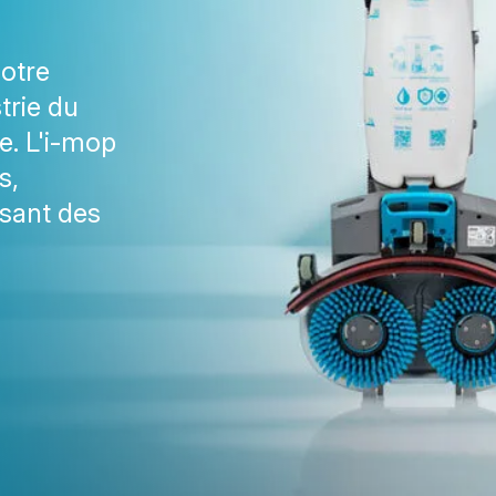
notre
trie du
e. L'i-mop
s,
ssant des