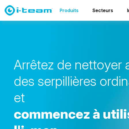
Produits
Autolaveuses
i-mop family
Produits
Secteurs
imop 36
A
r
r
ê
t
e
z
d
e
n
e
t
t
o
y
e
r
d
e
s
s
e
r
p
i
l
l
i
è
r
e
s
o
r
d
i
n
e
t
c
o
m
m
e
n
c
e
z
à
u
t
i
l
i