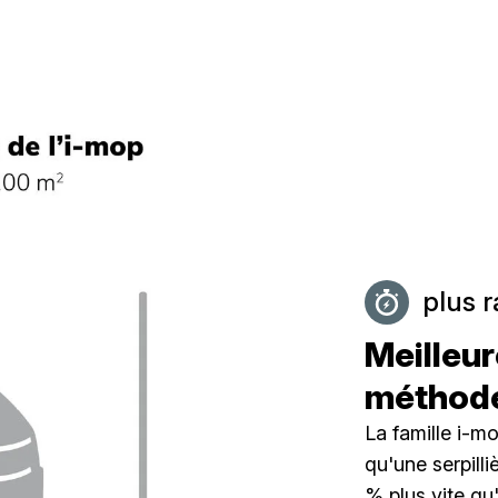
plus r
Meilleur
méthode
La famille i-m
qu'une serpill
% plus vite qu