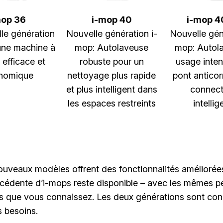
mop 36
i-mop 40
i-mop 4
le génération
Nouvelle génération i-
Nouvelle gén
une machine à
mop: Autolaveuse
mop: Autol
 efficace et
robuste pour un
usage inten
nomique
nettoyage plus rapide
pont anticor
et plus intelligent dans
connect
les espaces restreints
intellig
ouveaux modèles offrent des fonctionnalités améliorées
écédente d’i-mops reste disponible – avec les mêmes 
es que vous connaissez. Les deux générations sont co
 besoins.