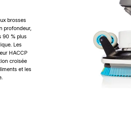
eux brosses
en profondeur,
s 90 % plus
sique. Les
uleur HACCP
tion croisée
liments et les
e.