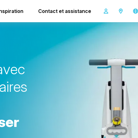
Inspiration
Contact et assistance
i-mop 40
a
v
e
c
a
i
r
e
s
s
e
r