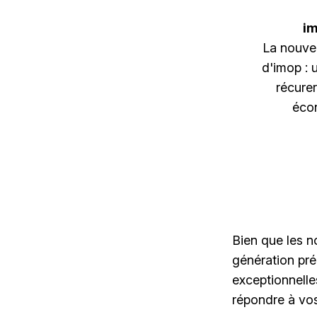
i
La nouvel
d'imop : 
récurer
éco
Bien que les n
génération pr
exceptionnell
répondre à vos