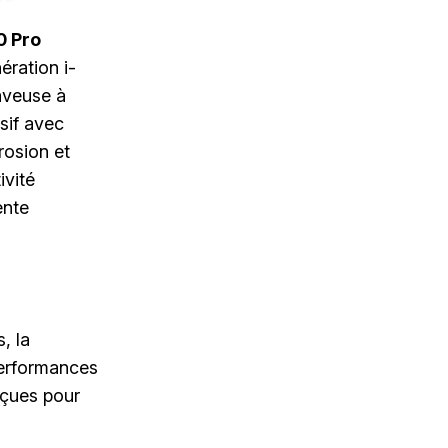
0 Pro
ération i-
aveuse à
sif avec
rosion et
ivité
ente
, la
performances
nçues pour