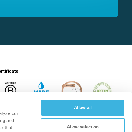
rtificats
Allow all
alyse our
ing and
Allow selection
r that