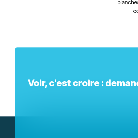
blanches
co
Voir, c'est croire : dema