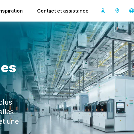
Inspiration
Contact et assistance
l
e
s
plus
alles
et une