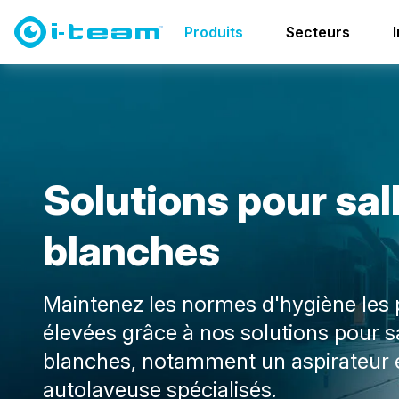
Produits
Solutions pour salles blanches
Produits
Secteurs
S
o
l
u
t
i
o
n
s
p
o
u
r
s
a
l
b
l
a
n
c
h
e
s
Maintenez les normes d'hygiène les 
élevées grâce à nos solutions pour s
blanches, notamment un aspirateur 
autolaveuse spécialisés.