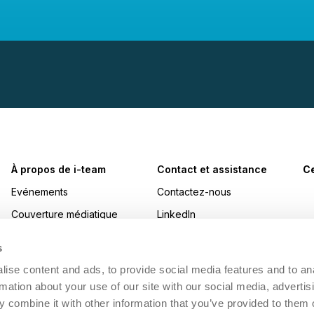
À propos de i-team
Contact et assistance
Ce
Evénements
Contactez-nous
Couverture médiatique
LinkedIn
Prix
Instagram
s
Travailler chez i-team
YouTube
ise content and ads, to provide social media features and to an
Développement durable
Facebook
rmation about your use of our site with our social media, advertis
 combine it with other information that you’ve provided to them o
Made Blue