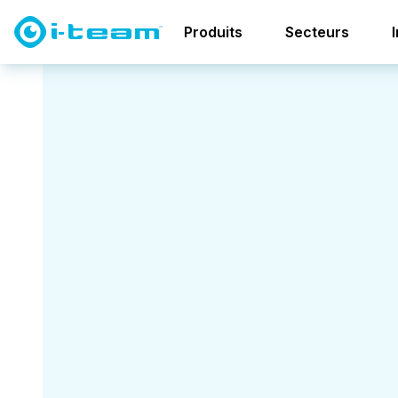
Produits
Secteurs
Réservez la
démonstration des
produits i-hygienic
Découvrez la puissance des
liquides verts hautement
efficaces à base de plantes.