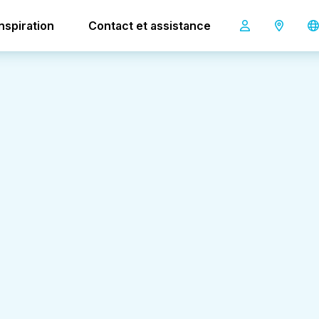
Inspiration
Contact et assistance
Prénom
Adresse mail
*
Entreprise
Message
*