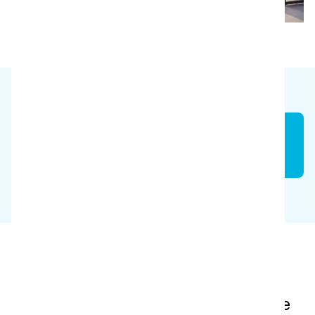
Réduction des coûts
10 000 KRW/an
BBAKBBAK BROS est une entreprise