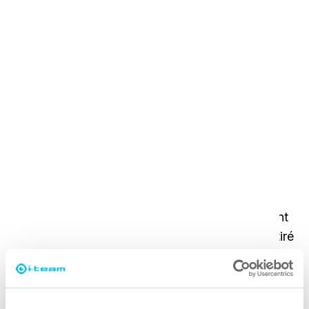
la solution d'i-team
L'
i-mop
et l'
i-fogger
ont apporté une solution
efficace aux problèmes de nettoyage de
BBAKBBAK BROS. Ces machines ont permis
d'éliminer les plaintes des clients concernant la
qualité du nettoyage, améliorant ainsi
considérablement leur satisfaction. L'
i-mop
a
permis à l'entreprise de se démarquer de ses
concurrents en fournissant des résultats de
nettoyage exceptionnels, ce qui a non seulement
stimulé l'efficacité opérationnelle, mais aussi attiré
davantage de clients.
Résultat