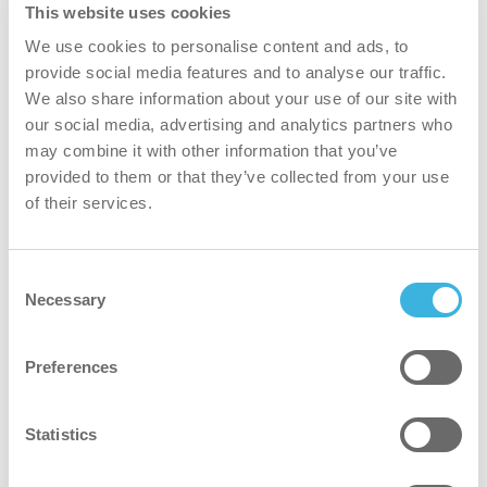
This website uses cookies
Gain de temps considérable
We use cookies to personalise content and ads, to
Amélioration des résultats de nettoyage,
provide social media features and to analyse our traffic.
d'après les tests ATP et de glissement
We also share information about your use of our site with
Économies d'énergie, d'eau et de détergent,
our social media, advertising and analytics partners who
may combine it with other information that you’ve
entraînant une réduction des coûts
provided to them or that they’ve collected from your use
Amélioration de la sécurité grâce à la
of their services.
réduction des risques
Amélioration de l'image publique
Consent
Necessary
Selection
Preferences
Statistics