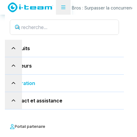
Études de cas
Bbakbbak Bros : Surpasser la concurrence a
Produits
Secteurs
Inspiration
Contact et assistance
Bbakbbak Bros : Surpasser la
concurrence avec l'i-mop et l'i-
fogger
Portail partenaire