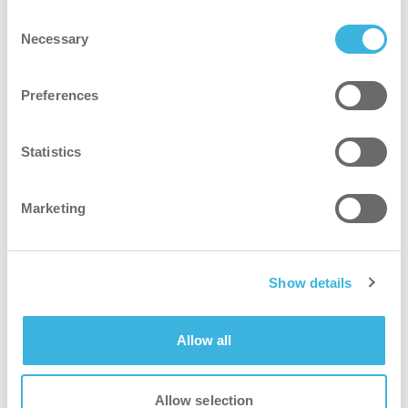
Performance rentable : les i-mops réduisent
Consent
considérablement la consommation d'eau, de
Necessary
Selection
détergent et d'énergie, ce qui se traduit par
une baisse des coûts d'exploitation. Moins de
Preferences
personnel est nécessaire pour obtenir les
mêmes résultats de qualité.
Statistics
Réduction de l'impact sur l'environnement :
grâce à un nettoyage économe en ressources,
l'empreinte écologique globale a été réduite.
Marketing
Show details
Allow all
Allow selection