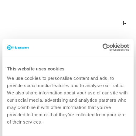
La solution
i-team a commencé par fournir 3 machines i-
mop XL Pro, puis en a ajouté 6 autres.
La grande maniabilité des machines a permis
de nettoyer des zones que d'autres machines
ne pouvaient pas atteindre, améliorant ainsi la
couverture globale du nettoyage.
This website uses cookies
We use cookies to personalise content and ads, to
provide social media features and to analyse our traffic.
Résultats
We also share information about your use of our site with
our social media, advertising and analytics partners who
Opérations de nettoyage en continu : avec les
may combine it with other information that you’ve
i-mops, le nettoyage peut désormais se
provided to them or that they’ve collected from your use
dérouler sans interruption - plus de retards ni
of their services.
d'interruptions.