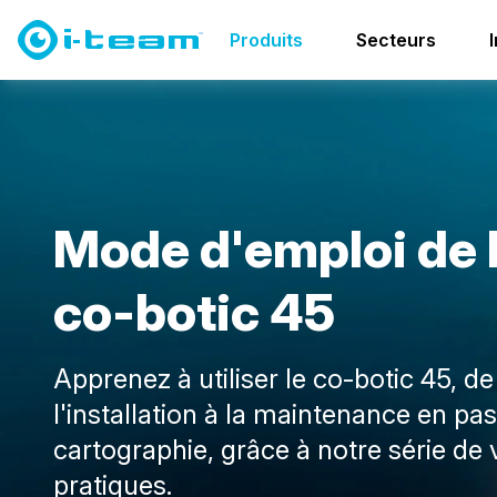
Produits
Co-botics
co-botic family
Vidéos pratiq
Produits
Secteurs
M
o
d
e
d
'
e
m
p
l
o
i
d
e
c
o
-
b
o
t
i
c
4
5
Apprenez à utiliser le co-botic 45, de
l'installation à la maintenance en pas
cartographie, grâce à notre série de 
pratiques.