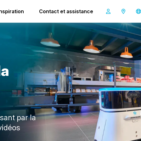
ues co-botic 45
Inspiration
Contact et assistance
l
a
sant par la
vidéos