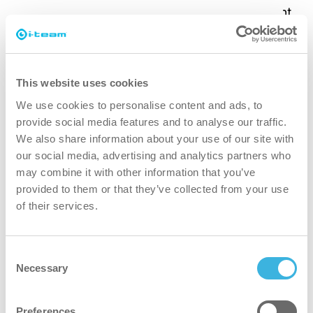
Dans cette vidéo, nous vous montrons comment
utiliser la fonction de remplissage automatique
sans code QR.
This website uses cookies
We use cookies to personalise content and ads, to
provide social media features and to analyse our traffic.
We also share information about your use of our site with
our social media, advertising and analytics partners who
may combine it with other information that you’ve
provided to them or that they’ve collected from your use
of their services.
Consent
Necessary
Selection
Comment utiliser la fonction de
remplissage automatique avec un code
Preferences