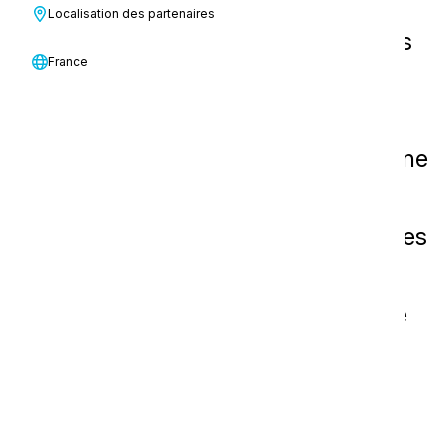
Localisation des partenaires
Notre gamme de données et d'outils
France
analytiques de nettoyage rend
l'invisible visible. Suivez
instantanément la qualité de l'hygiène
sur les sols, les surfaces ou l'air
intérieur en temps réel et obtenez des
informations qui vous permettront
d'obtenir des résultats de nettoyage
plus intelligents et plus efficaces.