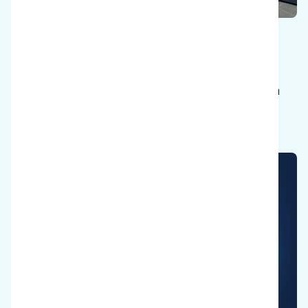
Sauver le corps
Maintenir les agents de nettoyage en bonne
santé pour qu'ils puissent travailler jusqu'à la
retraite.