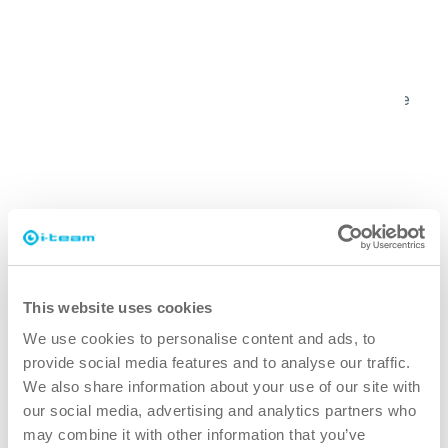
plus rapide
Nos outils de nettoyage sont conçus pour couvrir
rapidement de grandes surfaces, garantissant ainsi la
propreté de votre salle d'exposition sans interrompre le
flux des clients.
nettoyeur
Des sols aux vitrines, notre équipement fournit des
résultats impeccables, améliorant la présentation générale
de votre salle d'exposition.
This website uses cookies
We use cookies to personalise content and ads, to
plus vert
provide social media features and to analyse our traffic.
We also share information about your use of our site with
Des solutions de nettoyage durables qui réduisent
our social media, advertising and analytics partners who
l'utilisation d'eau et de produits chimiques tout en
may combine it with other information that you’ve
garantissant des surfaces impeccables.