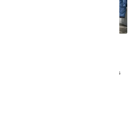
Principaux défis
Maintenir un niveau de propreté constant
tout au long de la journée
Maintenir les grandes surfaces vitrées, les
présentoirs et les sols impeccables
Gérer le nettoyage sans perturber
l'expérience des clients
Gérer l'accumulation de poussière sur les
produits et les installations
Nettoyer rapidement et efficacement les
zones très fréquentées