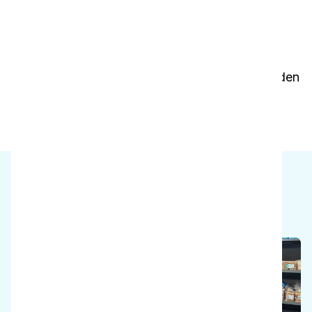
Ristikontaminaation välttäminen
ruokailutilojen ja ruoanvalmistusalueiden
välillä
Puhdistusajan lyhentäminen palvelupisteiden
seisonta-aikojen minimoimiseksi
Miksi meillä on ratkaisu?