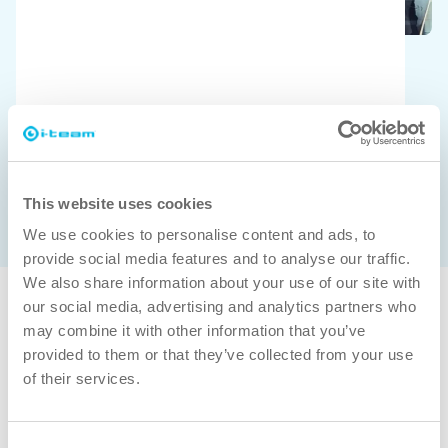
Säästä rahaa
Säästät rahaa välittömästi käyttämällä
nopeampia ja älykkäämpiä puhdistusratkaisuja.
This website uses cookies
We use cookies to personalise content and ads, to
provide social media features and to analyse our traffic.
We also share information about your use of our site with
our social media, advertising and analytics partners who
Miksi ratkaisumme toimivat juuri
may combine it with other information that you’ve
sinulle?
provided to them or that they’ve collected from your use
of their services.
Consent