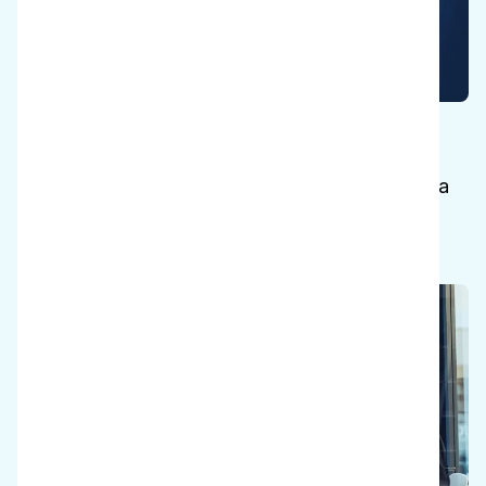
Pelasta planeetta
Vähennä veden- ja energiankulutusta ja lopeta
voimakkaiden kemikaalien käyttö.