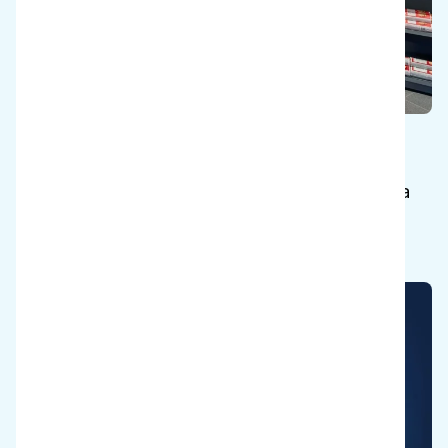
Tallenna keho
Pidä siivoojat terveinä, jotta he voivat nauttia
työstä eläkkeelle asti.