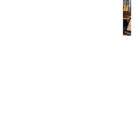
Keskeiset haasteet
Vieraiden suuri vaihtuvuus edellyttää
jatkuvaa siivousta toimintaa häiritsemättä
HACCP:n mukaisten hygieniastandardien
noudattaminen elintarvikkeiden
turvallisuuden varmistamiseksi
Liukastumisvaaran estäminen märillä tai
rasvaisilla lattioilla
Vaikeasti saavutettavien alueiden, kuten
pöytien alla ja keittiötiloissa, tehokas
puhdistus