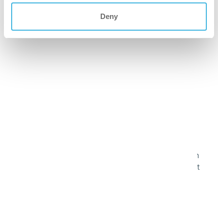
puhdistustoiminnastasi kestävämmän.
Deny
turvallisempi
Ehkäise liukastumisia ja putoamisia pesu- ja
kuivauslaitteillamme, jotka jättävät lattiat kuiviksi ja
turvallisiksi kävellä murto-osassa perinteisiin
puhdistusmenetelmiin verrattuna.
parempi kaikille
Varmista, että ristikontaminaatio kuuluu menneisyyteen
värikoodatuilla mikrokuitujärjestelmillä, joiden avulla voit
hallita hygieniaa ravintolasi eri alueilla.